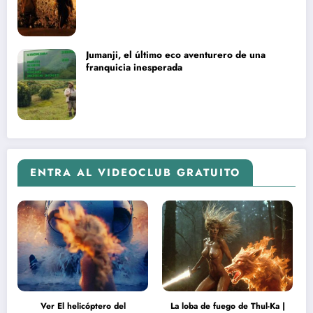
Jumanji, el último eco aventurero de una
franquicia inesperada
ENTRA AL VIDEOCLUB GRATUITO
Ver El helicóptero del
La loba de fuego de Thul-Ka |