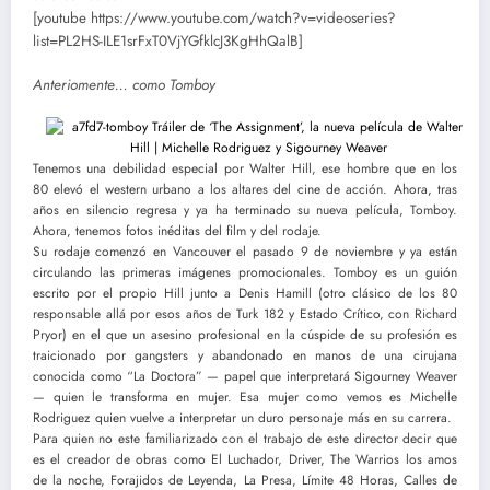
[youtube https://www.youtube.com/watch?v=videoseries?
list=PL2HS-ILE1srFxT0VjYGfklcJ3KgHhQalB]
Anteriomente… como Tomboy
Tenemos una debilidad especial por Walter Hill, ese hombre que en los
80 elevó el western urbano a los altares del cine de acción. Ahora, tras
años en silencio regresa y ya ha terminado su nueva película, Tomboy.
Ahora, tenemos fotos inéditas del film y del rodaje.
Su rodaje comenzó en Vancouver el pasado 9 de noviembre y ya están
circulando las primeras imágenes promocionales. Tomboy es un guión
escrito por el propio Hill junto a Denis Hamill (otro clásico de los 80
responsable allá por esos años de Turk 182 y Estado Crítico, con Richard
Pryor) en el que un asesino profesional en la cúspide de su profesión es
traicionado por gangsters y abandonado en manos de una cirujana
conocida como “La Doctora” — papel que interpretará Sigourney Weaver
— quien le transforma en mujer. Esa mujer como vemos es Michelle
Rodriguez quien vuelve a interpretar un duro personaje más en su carrera.
Para quien no este familiarizado con el trabajo de este director decir que
es el creador de obras como El Luchador, Driver, The Warrios los amos
de la noche, Forajidos de Leyenda, La Presa, Límite 48 Horas, Calles de