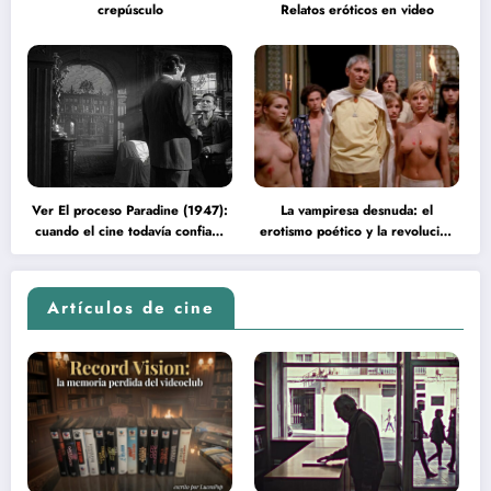
crepúsculo
Relatos eróticos en video
Ver El proceso Paradine (1947):
La vampiresa desnuda: el
cuando el cine todavía confiaba
erotismo poético y la revolución
en la inteligencia del espectador
psicodélica de Jean Rollin
Artículos de cine