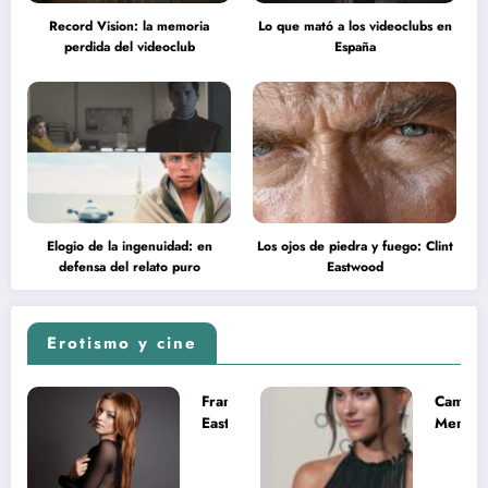
Record Vision: la memoria
Lo que mató a los videoclubs en
perdida del videoclub
España
Elogio de la ingenuidad: en
Los ojos de piedra y fuego: Clint
defensa del relato puro
Eastwood
Erotismo y cine
Francesca
Camila
Eastwood y
Mende
la
desnud
melancolía
como T