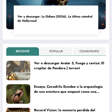
Ver y descargar: La Odisea (2026), La última catedral
de Hollywood
RECIENTE
POPULAR
COMENTARIO
Ver o descargar Avatar 3, Fuego y ceniza: El
crepitar de Pandora | torrent
Ensayo. Cocodrilo Dundee o la arqueología
de una aventura que empezó como una
rareza y terminó convertida en reliquia
Record Vision: la memoria perdida del