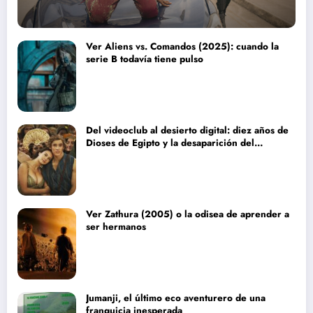
Ver Aliens vs. Comandos (2025): cuando la
serie B todavía tiene pulso
Del videoclub al desierto digital: diez años de
Dioses de Egipto y la desaparición del
blockbuster sin complejos
Ver Zathura (2005) o la odisea de aprender a
ser hermanos
Jumanji, el último eco aventurero de una
franquicia inesperada