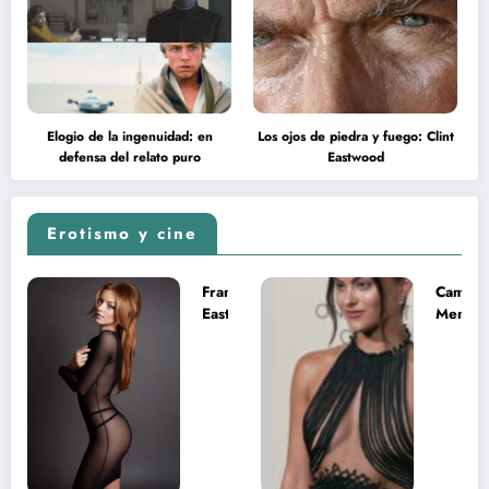
Elogio de la ingenuidad: en
Los ojos de piedra y fuego: Clint
defensa del relato puro
Eastwood
Erotismo y cine
Francesca
Camila
Eastwood y
Mende
la
desnud
melancolía
como T
del legado
en Mast
imposible
del Uni