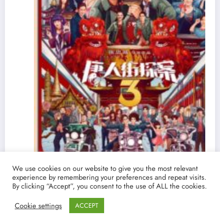
We use cookies on our website to give you the most relevant
experience by remembering your preferences and repeat visits.
By clicking “Accept”, you consent to the use of ALL the cookies.
Ver y Descargar ‘Detective Chinatown 3’ |
Cookie settings
ACCEPT
Torrent castellano español | La película china