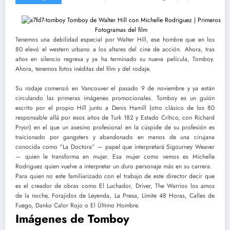
Tenemos una debilidad especial por Walter Hill, ese hombre que en los
80 elevó el western urbano a los altares del cine de acción. Ahora, tras
años en silencio regresa y ya ha terminado su nueva película, Tomboy.
Ahora, tenemos fotos inéditas del film y del rodaje.
Su rodaje comenzó en Vancouver el pasado 9 de noviembre y ya están
circulando las primeras imágenes promocionales. Tomboy es un guión
escrito por el propio Hill junto a Denis Hamill (otro clásico de los 80
responsable allá por esos años de Turk 182 y Estado Crítico, con Richard
Pryor) en el que un asesino profesional en la cúspide de su profesión es
traicionado por gangsters y abandonado en manos de una cirujana
conocida como “La Doctora” — papel que interpretará Sigourney Weaver
— quien le transforma en mujer. Esa mujer como vemos es Michelle
Rodriguez quien vuelve a interpretar un duro personaje más en su carrera.
Para quien no este familiarizado con el trabajo de este director decir que
es el creador de obras como El Luchador, Driver, The Warrios los amos
de la noche, Forajidos de Leyenda, La Presa, Límite 48 Horas, Calles de
Fuego, Danko Calor Rojo o El Último Hombre.
Imágenes de Tomboy