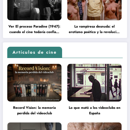
Ver El proceso Paradine (1947):
La vampiresa desnuda: el
cuando el cine todavía confiaba
erotismo poético y la revolución
en la inteligencia del espectador
psicodélica de Jean Rollin
Artículos de cine
Record Vision: la memoria
Lo que mató a los videoclubs en
perdida del videoclub
España