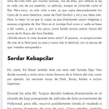
obra de culto total por muchas razones, una de ellas, por saltarse la ley
en cada uno de sus aspectos. La película, aunque es conocida como el
Star Wars turco, no solo imita a esta, ya que copia descaradamente los
Cylon de la serie Galactica, naves de Flash Gordon y mil y una ideas más.
Pero, lo mejor no es que lo copie, es que directamete usaron imágenes y
escenas originales de Star Wars en el montaje final como si nadie se fuese
a dar cuenta, y, por si era poco, como banda sonora usaron trozos del
score de En Busca del Arca Perdida.
¿Dónde estuvo la cinta durante tantos años? Al parecer, un proyeccionista
de cine se la llevó para su casa y nunca más la devolvió, con la excusa de
que \»estaba estropeada\».
Serdar Kebapcilar
Por cierto, Ed Glaser también tiene una serie web llamada Deja View
donde comenta y revisa otros clones famosos de la historia del cine, como
por ejemplo, las versiones turcas de Flash, Rocky, Rambo e incluso
Superman.
Durante los años 80, Turquía decidió meterse directamente en el
clonado de bajo presupuesto de películas de éxito provenientes de
Hollywood, para ello, recurrió posiblemente viendo el resultado a
los peores directores de cine de país. Como estrellas, también