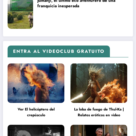
Jumanji, el último eco aventurero de una
franquicia inesperada
ENTRA AL VIDEOCLUB GRATUITO
Ver El helicóptero del
La loba de fuego de Thul-Ka |
crepúsculo
Relatos eróticos en video