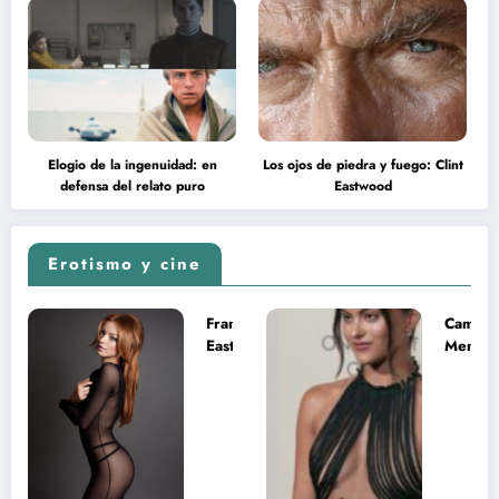
Elogio de la ingenuidad: en
Los ojos de piedra y fuego: Clint
defensa del relato puro
Eastwood
Erotismo y cine
Francesca
Camila
Eastwood y
Mende
la
desnud
melancolía
como T
del legado
en Mast
imposible
del Uni