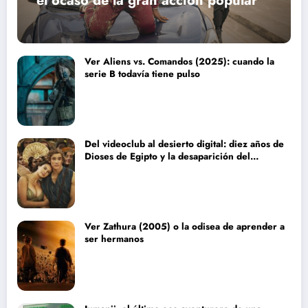
el ocaso de la gran acción popular
Ver Aliens vs. Comandos (2025): cuando la
serie B todavía tiene pulso
Del videoclub al desierto digital: diez años de
Dioses de Egipto y la desaparición del
blockbuster sin complejos
Ver Zathura (2005) o la odisea de aprender a
ser hermanos