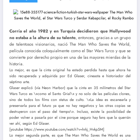
Corría el año 1982 y en Turquía decidieron que Hollywood
no estaba a la altura de su talento
, entonces, gracias a un grupo
de talentosos visionarios, nació The Man Who Saves the World,
película conocida coloquialmente como el Star Wars Turco y que se
convierte por derecho propio en una de las mayores mierdas de la
historia.
Lo mejor, es que la cinta original ha estado perdida hasta que ahora ha
sido recuperada y adquirida por Ed Glaser, cineasta e historiador del
séptimo arte.
Glaser explicó (vía Neon Harbor) que la cinta en 35 milímetros del Star
Wars Turco es \»como el Santo Grial\» y no solo de las películas clones,
sino de todos los films con status de culto. \»La idea es escanearla y
preservarla para el futuro ya que no hay negativos y las otras copias se
destruyeron con el paso del tiempo\». Incluso, existe la posibilidad de
poder volver a pasarla por el cine porque seguro hay fans que la querrán
ver ahí, según Ed Glaser.
[youtube https://www.youtube.com/watch?v=hrkj_Hvkp5M]
Lo mejor segunda parte, es que The Man Who Saves the World es una