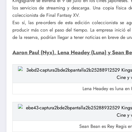
Kingsglaive se estrena el 9 de julio en los cines japoneses.
los servicios de streaming y descarga. Una copia física 
coleccionista de Final Fantasy XV.
Eso sí, las pre-orders de esta edición coleccionista se 
producir más con el paso del tiempo. La empresa inició e
de la reserva, podrían llegar a tener noticias en breve de u
Aaron Paul (Nyx), Lena Headey (Luna) y Sean Be
Lena Headey es luna en K
Sean Bean es Rey Regis en