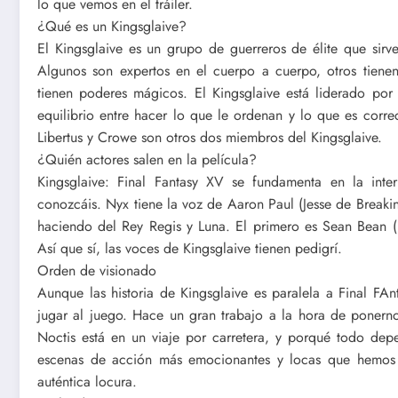
lo que vemos en el tráiler.
¿Qué es un Kingsglaive?
El Kingsglaive es un grupo de guerreros de élite que sirve
Algunos son expertos en el cuerpo a cuerpo, otros tienen
tienen poderes mágicos. El Kingsglaive está liderado por
equilibrio entre hacer lo que le ordenan y lo que es correc
Libertus y Crowe son otros dos miembros del Kingsglaive.
¿Quién actores salen en la película?
Kingsglaive: Final Fantasy XV se fundamenta en la inte
conozcáis. Nyx tiene la voz de Aaron Paul (Jesse de Breaki
haciendo del Rey Regis y Luna. El primero es Sean Bean (
Así que sí, las voces de Kingsglaive tienen pedigrí.
Orden de visionado
Aunque las historia de Kingsglaive es paralela a Final FAn
jugar al juego. Hace un gran trabajo a la hora de ponern
Noctis está en un viaje por carretera, y porqué todo dep
escenas de acción más emocionantes y locas que hemos v
auténtica locura.