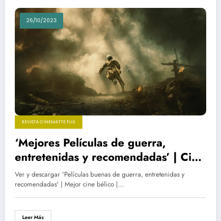
26/10/2023
REVISTA CINEMATTE FLIX
‘Mejores Películas de guerra,
entretenidas y recomendadas’ | Cine
bélico | 1º mundial, 2ª, Vietnam,
Ver y descargar 'Películas buenas de guerra, entretenidas y
Pacífico, Golfo, Irak | Modernas y
recomendadas' | Mejor cine bélico |…
clásicos | 60, 70, 80, 90, 2000
Leer Más