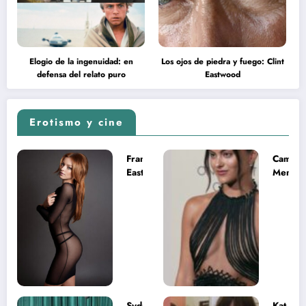
Elogio de la ingenuidad: en
Los ojos de piedra y fuego: Clint
defensa del relato puro
Eastwood
Erotismo y cine
Francesca
Camila
Eastwood y
Mende
la
desnud
melancolía
como T
del legado
en Mast
imposible
del Uni
Sydney
Kat