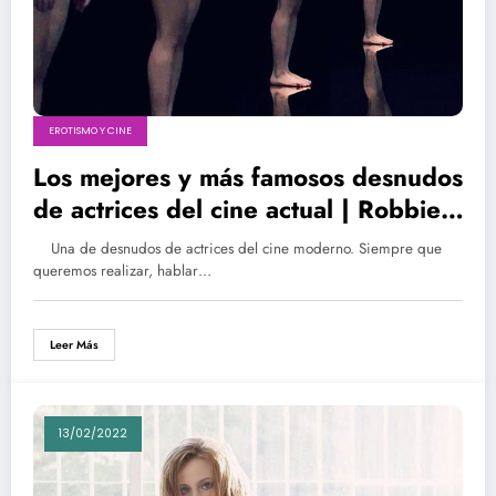
EROTISMO Y CINE
Los mejores y más famosos desnudos
de actrices del cine actual | Robbie,
Biel, Daddario, Cates, Clarke,
Una de desnudos de actrices del cine moderno. Siempre que
Seydoux, Jolie y más…
queremos realizar, hablar…
Leer Más
13/02/2022