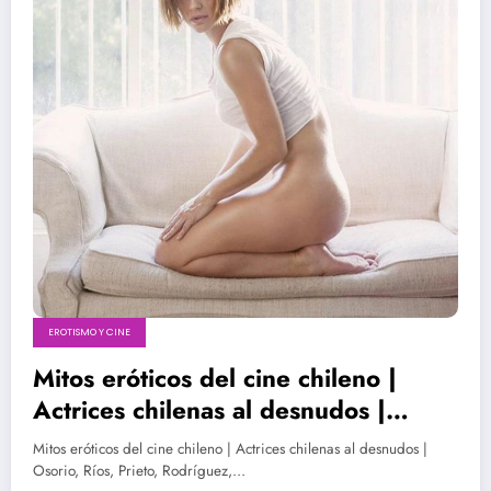
EROTISMO Y CINE
Mitos eróticos del cine chileno |
Actrices chilenas al desnudos |
Osorio, Ríos, Prieto, Rodríguez, Díaz
Mitos eróticos del cine chileno | Actrices chilenas al desnudos |
de Valdés, Reymond, Swett, Oliva,
Osorio, Ríos, Prieto, Rodríguez,…