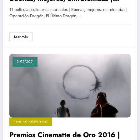
Operación Dragón, El Último
11 películas culto artes marciales | Buenas, mejores, entretenidas |
Dragón, Contacto Sangriento, Black
Operación Dragón, El Último Dragón,…
Belt Jones, El Guerrero Americano,
Torrent y más…
Leer Más
01/12/2021
REVISTA CINEMATTE FLIX
Premios Cinematte de Oro 2016 |