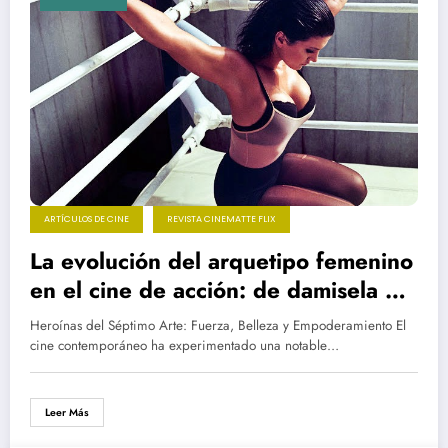
ARTÍCULOS DE CINE
REVISTA CINEMATTE FLIX
La evolución del arquetipo femenino
en el cine de acción: de damisela en
apuros a heroína empoderada
Heroínas del Séptimo Arte: Fuerza, Belleza y Empoderamiento El
cine contemporáneo ha experimentado una notable…
Leer Más