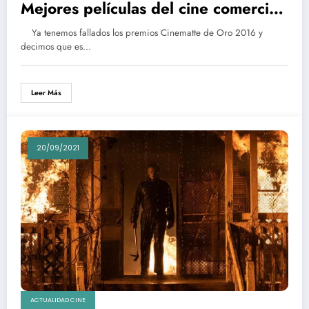
Mejores películas del cine comercial,
blockbusters, género, acción, terror
Ya tenemos fallados los premios Cinematte de Oro 2016 y
y fantástico, del año
decimos que es…
Leer Más
20/09/2021
ACTUALIDAD CINE