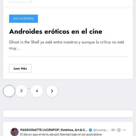
SIN CATEGORÍA
01/04/2017
Androides eróticos en el cine
Ghost in the Shell ya está entre nosotros y aunque la crítica no está
muy…
Leer Más
Paginación
…
1
2
4
de
entradas