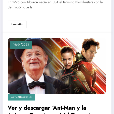
Wars, Tiburón, El Exorcista, Grease,
En 1975 con Tiburón nacía en USA el término Blockbusters con la
El Golpe, El Padrino, Superman…
definición que la…
Leer Más
19/04/2023
ACTUALIDAD CINE
Ver y descargar ‘Ant-Man y la