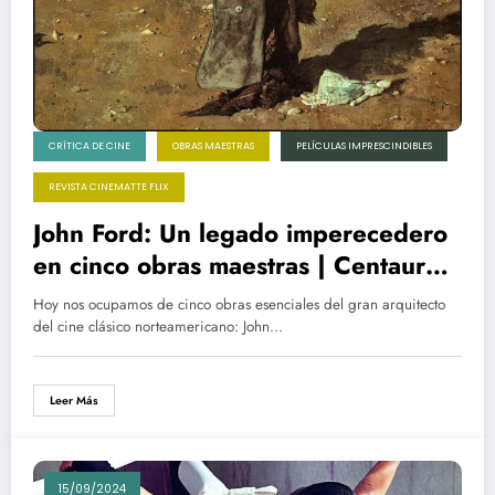
CRÍTICA DE CINE
OBRAS MAESTRAS
PELÍCULAS IMPRESCINDIBLES
REVISTA CINEMATTE FLIX
John Ford: Un legado imperecedero
en cinco obras maestras | Centauros
del desierto, ¡Qué verde era mi
Hoy nos ocupamos de cinco obras esenciales del gran arquitecto
valle!, El sargento Negro, Los 3
del cine clásico norteamericano: John…
Padrinos, El hombre que mató a
Liberty Valance
Leer Más
15/09/2024