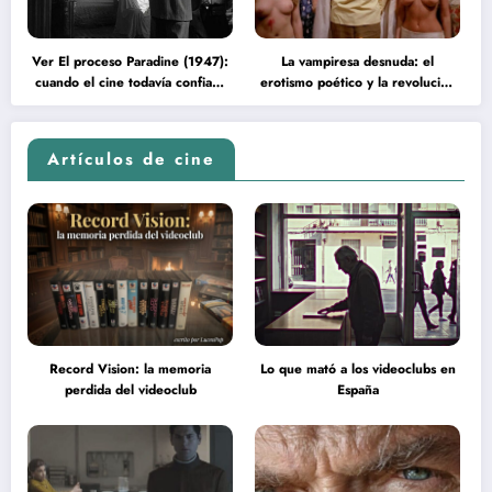
Ver El proceso Paradine (1947):
La vampiresa desnuda: el
cuando el cine todavía confiaba
erotismo poético y la revolución
en la inteligencia del espectador
psicodélica de Jean Rollin
Artículos de cine
Record Vision: la memoria
Lo que mató a los videoclubs en
perdida del videoclub
España