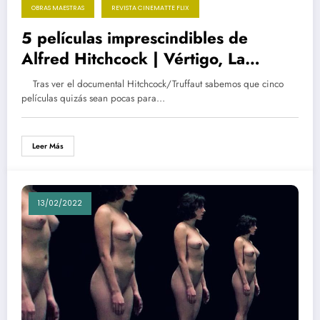
OBRAS MAESTRAS
REVISTA CINEMATTE FLIX
5 películas imprescindibles de
Alfred Hitchcock | Vértigo, La
ventana indiscreta | Los pájaros |
Tras ver el documental Hitchcock/Truffaut sabemos que cinco
Psicosis | Atrapa un ladrón | Obras
películas quizás sean pocas para…
maestras
Leer Más
13/02/2022