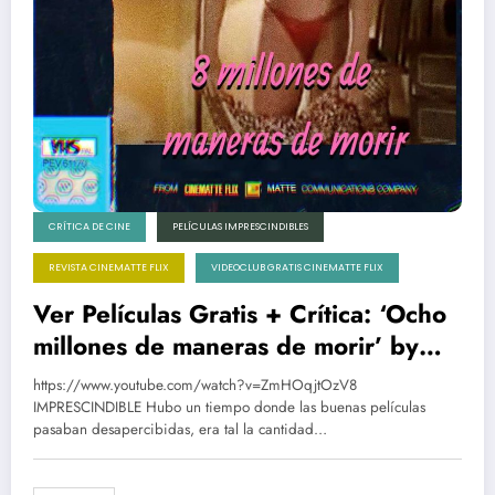
CRÍTICA DE CINE
PELÍCULAS IMPRESCINDIBLES
REVISTA CINEMATTE FLIX
VIDEOCLUB GRATIS CINEMATTE FLIX
Ver Películas Gratis + Crítica: ‘Ocho
millones de maneras de morir’ by
Lucen | Antes de ‘Drive’ y ‘GTA’
https://www.youtube.com/watch?v=ZmHOqjtOzV8
IMPRESCINDIBLE Hubo un tiempo donde las buenas películas
pasaban desapercibidas, era tal la cantidad…