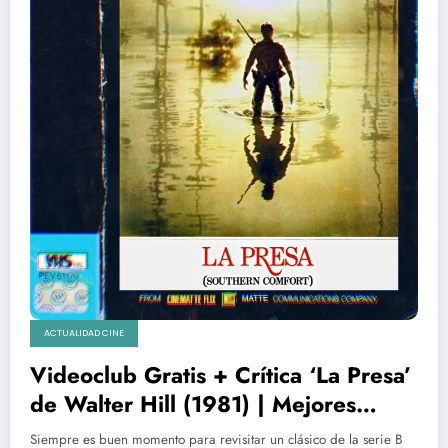
ACTUALIDAD CINE
Videoclub Gratis + Crítica ‘La Presa’
de Walter Hill (1981) | Mejores
películas de videoclub de los 80
Siempre es buen momento para revisitar un clásico de la serie B