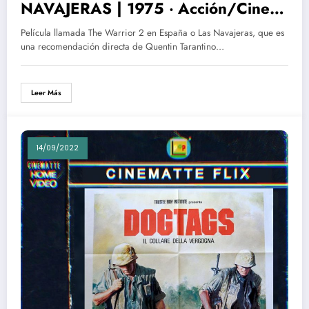
NAVAJERAS | 1975 ‧ Acción/Cine
de explotación ‧ 1h 30m
Película llamada The Warrior 2 en España o Las Navajeras, que es
una recomendación directa de Quentin Tarantino…
Leer Más
14/09/2022