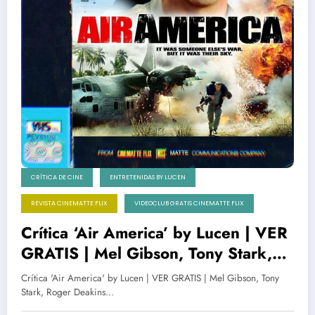
CRÍTICA DE CINE
ENTRETENIDAS BY LUCEN
REVISTA CINEMATTE FLIX
VIDEOCLUB GRATIS CINEMATTE FLIX
Crítica ‘Air America’ by Lucen | VER
GRATIS | Mel Gibson, Tony Stark,
Roger Deakins y la guerra del
Crítica 'Air America' by Lucen | VER GRATIS | Mel Gibson, Tony
Vietnam
Stark, Roger Deakins…