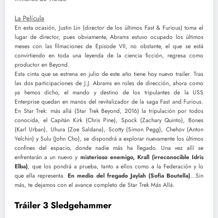
La Película
En esta ocasión, Justin Lin (director de los últimos Fast & Furious) toma el
lugar de director, pues obviamente, Abrams estuvo ocupado los últimos
meses con las filmaciones de Episode VII, no obstante, el que se está
convirtiendo en toda una leyenda de la ciencia ficción, regresa como
productor en Beyond.
Esta cinta que se estrena en julio de este año tiene hoy nuevo trailer. Tras
las dos participaciones de J.J. Abrams en roles de dirección, ahora como
ya hemos dicho, el mando y destino de los tripulantes de la USS
Enterprise quedan en manos del revitalizador de la saga Fast and Furious.
En Star Trek: más allá (Star Trek Beyond, 2016) la tripulación por todos
conocida, el Capitán Kirk (Chris Pine), Spock (Zachary Quinto), Bones
(Karl Urban), Uhura (Zoe Saldana), Scotty (Simon Pegg), Chehov (Anton
Yelchin) y Sulu (John Cho), se dispondrá a explorar nuevamente los últimos
confines del espacio, donde nadie más ha llegado. Una vez allí se
enfrentarán a un nuevo y
misterioso enemigo, Krall (irreconocible Idris
Elba)
, que los pondrá a prueba, tanto a ellos como a la Federación y lo
que ella representa.
En medio del fregado Jaylah (Sofia Boutella)
…Sin
más, te dejamos con el avance completo de Star Trek Más Allá.
Tráiler 3 Sledgehammer