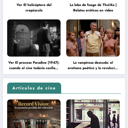
Ver El helicóptero del
La loba de fuego de Thul-Ka |
crepúsculo
Relatos eróticos en video
Ver El proceso Paradine (1947):
La vampiresa desnuda: el
cuando el cine todavía confiaba
erotismo poético y la revolución
en la inteligencia del espectador
psicodélica de Jean Rollin
Artículos de cine