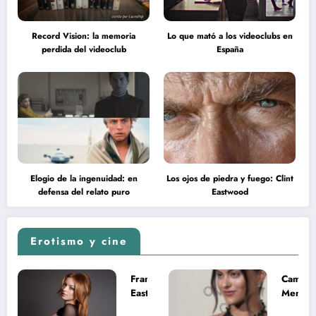
Record Vision: la memoria
Lo que mató a los videoclubs en
perdida del videoclub
España
Elogio de la ingenuidad: en
Los ojos de piedra y fuego: Clint
defensa del relato puro
Eastwood
Erotismo y cine
Francesca
Camila
Eastwood y
Mende
la
desnud