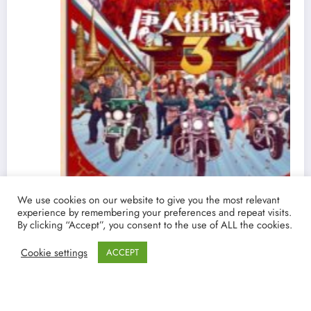
We use cookies on our website to give you the most relevant
Ver y Descargar ‘Detective Chinatown 3’ |
experience by remembering your preferences and repeat visits.
By clicking “Accept”, you consent to the use of ALL the cookies.
Torrent castellano español | La película china
que supera en taquillla a Endgame
19/03/2021
lucenpop
Cookie settings
ACCEPT