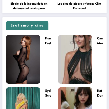
Elogio de la ingenuidad: en
Los ojos de piedra y fuego: Clint
defensa del relato puro
Eastwood
Erotismo y cine
Francesca
Camila
Eastwood y
Mende
la
desnud
melancolía
como T
del legado
en Mast
imposible
del Uni
Sydney
Kat
Sweeney
Dennin
desnuda el
la muje
lado más
apareci