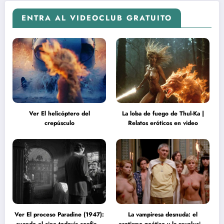
ENTRA AL VIDEOCLUB GRATUITO
Ver El helicóptero del
La loba de fuego de Thul-Ka |
crepúsculo
Relatos eróticos en video
Ver El proceso Paradine (1947):
La vampiresa desnuda: el
cuando el cine todavía confiaba
erotismo poético y la revolución