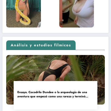
sexual del
donde 
contenido
estaba
adolescente
(Euphoria,
2026)
Análisis y estudios fílmicos
Ensayo. Cocodrilo Dundee o la arqueología de una
aventura que empezó como una rareza y terminó
convertida en reliquia