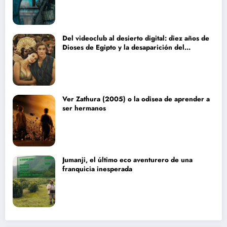
Del videoclub al desierto digital: diez años de
Dioses de Egipto y la desaparición del
blockbuster sin complejos
Ver Zathura (2005) o la odisea de aprender a
ser hermanos
Jumanji, el último eco aventurero de una
franquicia inesperada