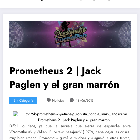
Prometheus 2 | Jack
Paglen y el gran marrón
Sin Categoría
Noticias
18/06/2013
Difícil lo tiene, ya que la secuela que ejerza de enganche entre
\’Prometheus\’ y \’Alien: El octavo pasajero\’ (1979), debe dejar las cosas
muy bien atadas. Prometheus gustó a muchos y disgustó a otros tantos,