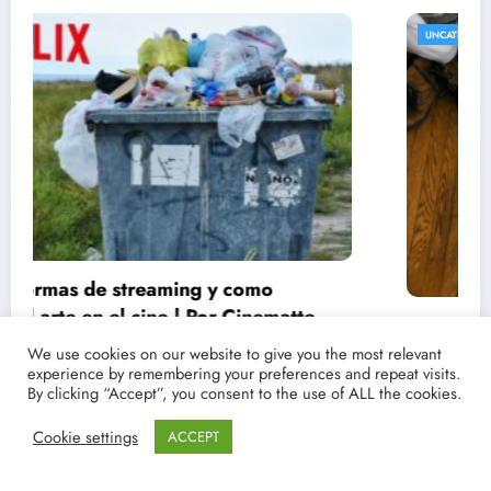
UNCATEGORIZED
Conoce las fechas de estrenos y críticas de
tus películas y series favoritas con Point
We use cookies on our website to give you the most relevant
experience by remembering your preferences and repeat visits.
Magazine
21/03/2021
lucenpop
By clicking “Accept”, you consent to the use of ALL the cookies.
Cookie settings
ACCEPT