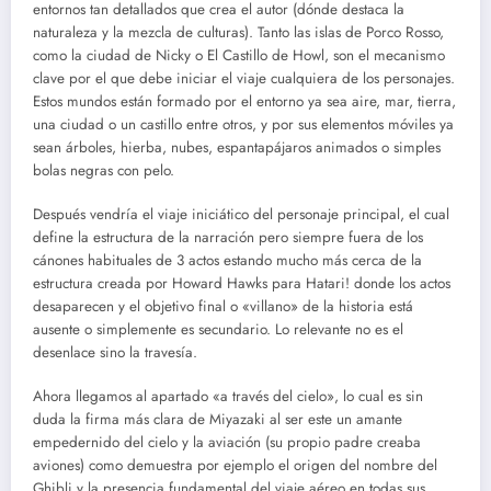
entornos tan detallados que crea el autor (dónde destaca la
naturaleza y la mezcla de culturas). Tanto las islas de Porco Rosso,
como la ciudad de Nicky o El Castillo de Howl, son el mecanismo
clave por el que debe iniciar el viaje cualquiera de los personajes.
Estos mundos están formado por el entorno ya sea aire, mar, tierra,
una ciudad o un castillo entre otros, y por sus elementos móviles ya
sean árboles, hierba, nubes, espantapájaros animados o simples
bolas negras con pelo.
Después vendría el viaje iniciático del personaje principal, el cual
define la estructura de la narración pero siempre fuera de los
cánones habituales de 3 actos estando mucho más cerca de la
estructura creada por Howard Hawks para Hatari! donde los actos
desaparecen y el objetivo final o «villano» de la historia está
ausente o simplemente es secundario. Lo relevante no es el
desenlace sino la travesía.
Ahora llegamos al apartado «a través del cielo», lo cual es sin
duda la firma más clara de Miyazaki al ser este un amante
empedernido del cielo y la aviación (su propio padre creaba
aviones) como demuestra por ejemplo el origen del nombre del
Ghibli y la presencia fundamental del viaje aéreo en todas sus