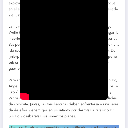
explotación de la década de 1980, caracterizada por su enfoque
en el entretenimiento de bajo presupuesto, la acción desenfrenada
y el uso de elementos de fantasía y ciencia ficción.
La trama de «The Lost Empire» sigue a la agente del FBI Angel
Wolfe (interpretada por Melanie Vincz), quien decide investigar la
muerte de su hermano, asesinado durante un asalto a una joyería.
Sus pesquisas la llevan a descubrir un complot relacionado con una
isla secreta gobernada por un malvado señor llamado Dr. Sin Do
(interpretado por Angus Scrimm). Este villano controla un imperio
subterráneo y organiza un torneo mortal en el que participan
guerreros de todo el mundo.
Para infiltrarse en la isla y desmantelar la organización de Sin Do,
Angel se alía con dos compañeras: Heather McClure (Raven De La
Croix), una guardiana de prisión experta en artes marciales, y
Whitestar (Angela Aames), una nativa americana con habilidades
de combate. Juntas, las tres heroínas deben enfrentarse a una serie
de desafíos y enemigos en un intento por derrotar al tiránico Dr.
Sin Do y desbaratar sus siniestros planes.
«The Lost Empire» es conocida por su estilo visual exuberante y su