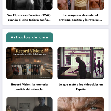
Ver El proceso Paradine (1947):
La vampiresa desnuda: el
cuando el cine todavía confiaba
erotismo poético y la revolución
en la inteligencia del espectador
psicodélica de Jean Rollin
Artículos de cine
Record Vision: la memoria
Lo que mató a los videoclubs en
perdida del videoclub
España