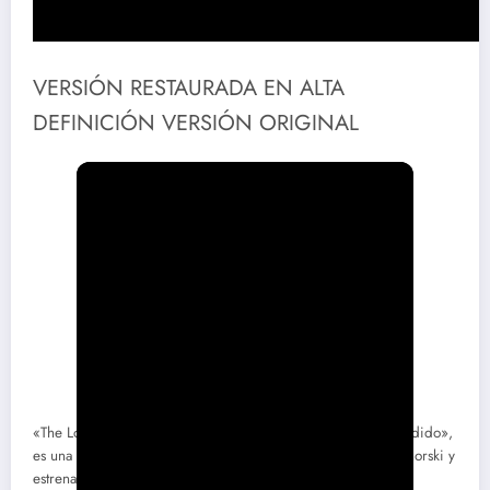
VERSIÓN RESTAURADA EN ALTA
DEFINICIÓN VERSIÓN ORIGINAL
«The Lost Empire», también conocida como «El imperio perdido»,
es una película de aventuras y fantasía dirigida por Jim Wynorski y
estrenada en 1984. Esta película es un ejemplo del cine de