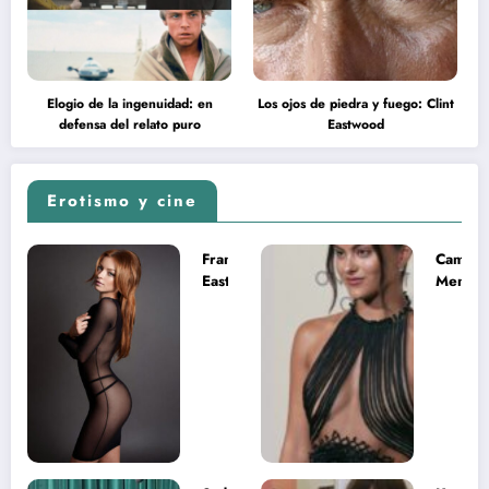
Elogio de la ingenuidad: en
Los ojos de piedra y fuego: Clint
defensa del relato puro
Eastwood
Erotismo y cine
Francesca
Camila
Eastwood y
Mende
la
desnud
melancolía
como T
del legado
en Mast
imposible
del Uni