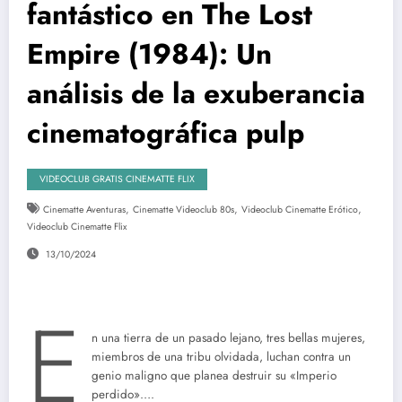
fantástico en The Lost
Empire (1984): Un
análisis de la exuberancia
cinematográfica pulp
VIDEOCLUB GRATIS CINEMATTE FLIX
,
,
,
Cinematte Aventuras
Cinematte Videoclub 80s
Videoclub Cinematte Erótico
Videoclub Cinematte Flix
13/10/2024
E
n una tierra de un pasado lejano, tres bellas mujeres,
miembros de una tribu olvidada, luchan contra un
genio maligno que planea destruir su «Imperio
perdido»….