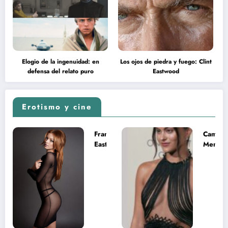
Elogio de la ingenuidad: en
Los ojos de piedra y fuego: Clint
defensa del relato puro
Eastwood
Erotismo y cine
Francesca
Camila
Eastwood y
Mende
la
desnud
melancolía
como T
del legado
en Mast
imposible
del Uni