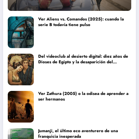
Ver Aliens vs. Comandos (2025): cuando la
serie B todavía tiene pulso
Del videoclub al desierto digital: diez años de
Dioses de Egipto y la desaparición del
blockbuster sin complejos
Ver Zathura (2005) o la odisea de aprender a
ser hermanos
Jumanji, el último eco aventurero de una
franquicia inesperada