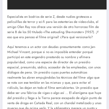
Especialista en bodrios de serie Z, desde nudies grotescos a
películillas de terror y sci-fi para las estanterias de video-clubs, el
amigo Olen Ray nos ofrece una versión de otro horroroso film de
serie B de los 50 titulado «The astouding She-monster» (1957). ¡Y
eso que era penoso el filme original! ¿Para qué versionarlo?
Aquí tenemos a un actor con deudas -presuntamente- como Jan-
Michael Vincent, porque si no es imposible entender porqué
participó en este engendro prestando su nombre y efímera
popularidad, como una especie de director de un presidio
espacial, presumido, sádico, acosador de las empleadas, con unos
diálogos de pena. Un presidio cuyas puertas automáticas
realmente las abren empujándolas los técnicos del filme- algo que
se nota con ese temblor en las mismas- y que, para evitar el
ridículo, las dejan en todo el filme semiabiertas. Un presidio que
debe ser una fábrica de vigas o algo así … El alienígena que huye
del presidio y llega a la Tierra parece escapado de algún punto de
venta de droga en Cañada Real, con un chandal metalizado y unas
muecas que da grima verlo. Y la «Alienator» merece un punto y