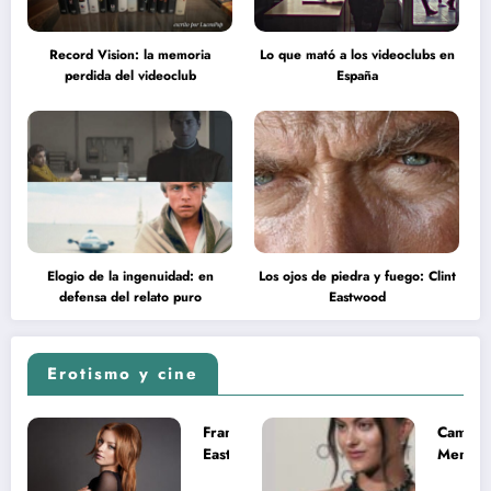
Record Vision: la memoria
Lo que mató a los videoclubs en
perdida del videoclub
España
Elogio de la ingenuidad: en
Los ojos de piedra y fuego: Clint
defensa del relato puro
Eastwood
Erotismo y cine
Francesca
Camila
Eastwood y
Mende
la
desnud