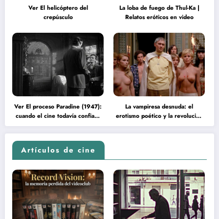
Ver El helicóptero del
La loba de fuego de Thul-Ka |
crepúsculo
Relatos eróticos en video
Ver El proceso Paradine (1947):
La vampiresa desnuda: el
cuando el cine todavía confiaba
erotismo poético y la revolución
en la inteligencia del espectador
psicodélica de Jean Rollin
Artículos de cine