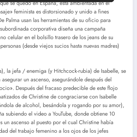
el que se quedó en España, está ambientada en el
aje» feminista es distorsionado y unido a fines
De Palma usan las herramientas de su oficio para
a subordinada corporativa diseña una campaña
no celular en el bolsillo trasero de los jeans de su
s personas (desde viejos sucios hasta nuevas madres)
 la jefa / enemiga (y Hitchcock-rubia) de Isabelle, se
ra asegurar un ascenso, asegurándole después del
cio». Después del fracaso predecible de este flojo
atizados de Christine de congraciarse con Isabelle
nándola de alcohol, besándola y rogando por su amor),
aña subiendo el video a YouTube, donde obtiene 10
es un ascenso al puesto por el cual Christine había
dad del trabajo femenino a los ojos de los jefes