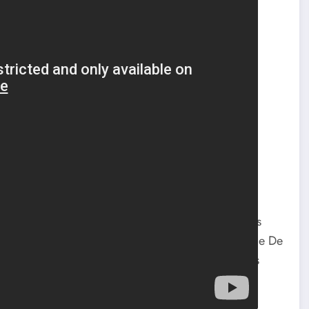
esada repleta de giros absurdos que juegan con las
os horripilantes de lo habitual para una película de De
ivas heladas que reutilizan y manipulan los ideales
s pestañas.