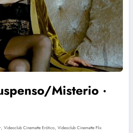
spenso/Misterio ‧
,
,
r
Videoclub Cinematte Erótico
Videoclub Cinematte Flix