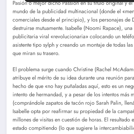
Pasión o mejor dicho Passion en su título original y 
mundo de la publicidad multinacional (donde el «mens
comerciales desde el principio), y los personajes de 
destruirse mutuamente. Isabelle (Noomi Rapace), un
publicitaria viral «revolucionaria» colocando un teléfo
asistente tipo sylph y creando un montaje de todas la
que miran su trasero.
El problema surge cuando Christine (Rachel McAdams),
atribuye el mérito de su idea durante una reunión pa
hecho de que «no hay puñaladas aquí, esto es un nego
intento de hermandad, y a pesar de los intentos más m
(comprándole zapatos de tacón rojo Sarah Palin, lle
Isabelle opta por reafirmar su propiedad de la camp
millones de visitas en cuestión de horas. El resultado 
estado compitiendo (lo que sugiere la intercambiabili