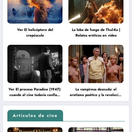
Ver El helicóptero del
La loba de fuego de Thul-Ka |
crepúsculo
Relatos eróticos en video
Ver El proceso Paradine (1947):
La vampiresa desnuda: el
cuando el cine todavía confiaba
erotismo poético y la revolución
en la inteligencia del espectador
psicodélica de Jean Rollin
Artículos de cine