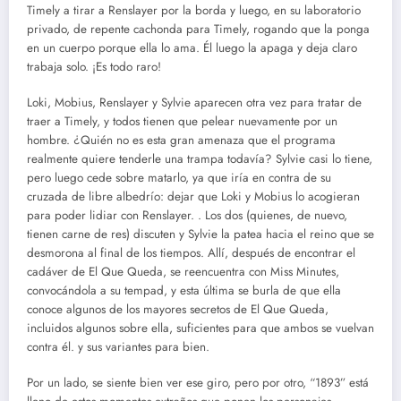
Timely a tirar a Renslayer por la borda y luego, en su laboratorio
privado, de repente cachonda para Timely, rogando que la ponga
en un cuerpo porque ella lo ama. Él luego la apaga y deja claro
trabaja solo. ¡Es todo raro!
Loki, Mobius, Renslayer y Sylvie aparecen otra vez para tratar de
traer a Timely, y todos tienen que pelear nuevamente por un
hombre. ¿Quién no es esta gran amenaza que el programa
realmente quiere tenderle una trampa todavía? Sylvie casi lo tiene,
pero luego cede sobre matarlo, ya que iría en contra de su
cruzada de libre albedrío: dejar que Loki y Mobius lo acogieran
para poder lidiar con Renslayer. . Los dos (quienes, de nuevo,
tienen carne de res) discuten y Sylvie la patea hacia el reino que se
desmorona al final de los tiempos. Allí, después de encontrar el
cadáver de El Que Queda, se reencuentra con Miss Minutes,
convocándola a su tempad, y esta última se burla de que ella
conoce algunos de los mayores secretos de El Que Queda,
incluidos algunos sobre ella, suficientes para que ambos se vuelvan
contra él. y sus variantes para bien.
Por un lado, se siente bien ver ese giro, pero por otro, “1893” está