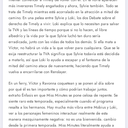
más inversores Timely engañados y ahora, Sylvie también. Todo se
trata de Timely mientras está acorralado en la atracción a mitad de
camino. En una pelea entre Sylvie y Loki, los dos Debate sobre el
derecho de Timely a vivir. Loki explica que lo necesitan para salvar
la TVA y las líneas de tiempo porque si no lo hacen, el libre
albedrío y la vida por la que Sylvie luchó tan duro sería
erradicada, junto con las vidas de todos los demás. Si ella mata a
Víctor, no habrá un vida a la que volver para cualquiera. Que se le
exija reestructurar la TVA significa que Sylvie todavía está decidida
a matarlo, así que Loki lo ayuda a escapar y el fantasma de la
mitad del camino ataca de nuevamente, haciendo que Timely
vuelva a encarrilarse con Renslayer.
En un ferry, Víctor y Ravonna coquetean y se ponen al día sobre
por qué él es tan importante y cómo podrían trabajar juntos.
extraño Énfasis en que Miss Minutes se pone celosa de repente. Se
siente raro esta temporada, especialmente cuando el programa
resalta a los hermanos. Hay mucha más vibra entre Mobius y Loki,
ver a los personajes femeninos interactuar realmente de esta
manera mezquinamente negativa: no es una bienvenida. cambio
desde la primera temporada. Miss Minutes literalmente ayuda a