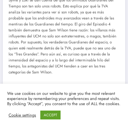
Sylvie y Loki se dan cuenta de que los ominosos Guardianes del
Tiempo son tan solo unos robots. Esto explica por qué la TVA
analiza las variantes para ver si son robots, ya que es más
probable que los androides muy avanzados vean a través de las
mentiras de los Guardianes del tiempo. El giro del Episodio 4
también demuestra que Sam Wilson tiene razón: los villanos más
influyentes del UCM no solo son extraterrestres, o magos, también
robots. Por supuesto, los verdaderos Guardianes del espacio, o
quien esté realmente detrás de la TVA, puede que no sea uno de
los “Tres Grandes”. Pero aún así, es curioso que a través de la
inmensidad del espacio y a lo largo del interminable hilo del
tiempo, los antagonistas del UCM tienden a caer en las tres
categorías de Sam Wilson.
L
legan las primeras opiniones de la serie “Marvel’s Loki”,
We use cookies on our website to give you the most relevant
la tercera serie de televisión de la Fase Cuatro del
experience by remembering your preferences and repeat visits.
Universo Cinematográfico Marvel. Ya ha habido algunos
By clicking “Accept”, you consent to the use of ALL the cookies.
afortunados que han podido disfrutar de los primeros
Cookie settings
dos episodios de la serie, y el embargo para compartir sus
ACCEPT
opiniones en redes sociales se ha levantado.