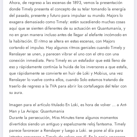
Ahora, de regreso a las escenas de 1893, vemos la presentación
donde Timely presenta el concepto de su telar tomando la energía
del pasado, presente y futuro para impulsar su mundo. Majors lo
exagera demasiado como Timely: están sucediendo muchas cosas
aquí que se sienten diferentes de su actuación en Quantumanía, y
no en gran manera incluso antes de llegar al elefante incómodo en
la habitación. El ritmo se altera en estas escenas, con Majors
cortando el impulso. Hay algunos ritmos geniales cuando Timely y
Renslayer se unen, y parecen vibrar el uno con el otro con una
conexión inmediata. Pero Timely es un estafador que está lleno de
eso y rápidamente continúa la huida de los inversores a que estafa,
que rápidamente se convierte en huir de Loki y Mobius, una vez
Renslayer lo vuelve contra ellos, cuando Solo estamos tratando de
traerlo de regreso a la TVA para abrir los cortafuegos del telar con
su aura.
Imagen para el artículo titulado En Loki, es hora de volver … a Ant-
Man y La Avispa: Quantumania
Durante la persecución, Miss Minutes tiene algunos momentos
divertidos siendo un antiguo y espeluznante reloj fantasma. Timely
parece favorecer a Renslayer y luego a Loki. se pone al día para
intentar convencer a Timely de volver con él. En la noria aparecen