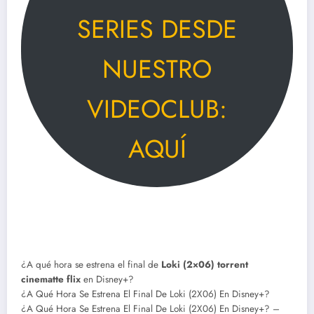
SERIES DESDE
NUESTRO
VIDEOCLUB:
AQUÍ
¿A qué hora se estrena el final de
Loki (2×06) torrent
cinematte flix
en Disney+?
¿A Qué Hora Se Estrena El Final De Loki (2X06) En Disney+?
¿A Qué Hora Se Estrena El Final De Loki (2X06) En Disney+? –