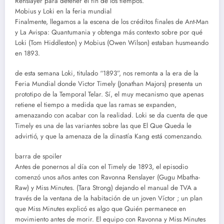
Renslayer para detener el fin de los tiempos.
Mobius y Loki en la feria mundial
Finalmente, llegamos a la escena de los créditos finales de Ant-Man
y La Avispa: Quantumania y obtenga más contexto sobre por qué
Loki (Tom Hiddleston) y Mobius (Owen Wilson) estaban husmeando
en 1893.
de esta semana Loki, titulado “1893”, nos remonta a la era de la
Feria Mundial donde Victor Timely (Jonathan Majors) presenta un
prototipo de la Temporal Telar. Sí, el muy mecanismo que apenas
retiene el tiempo a medida que las ramas se expanden,
amenazando con acabar con la realidad. Loki se da cuenta de que
Timely es una de las variantes sobre las que El Que Queda le
advirtió, y que la amenaza de la dinastía Kang está comenzando.
barra de spoiler
Antes de ponernos al día con el Timely de 1893, el episodio
comenzó unos años antes con Ravonna Renslayer (Gugu Mbatha-
Raw) y Miss Minutes. (Tara Strong) dejando el manual de TVA a
través de la ventana de la habitación de un joven Víctor ; un plan
que Miss Minutes explicó es algo que Quién permanece en
movimiento antes de morir. El equipo con Ravonna y Miss Minutes