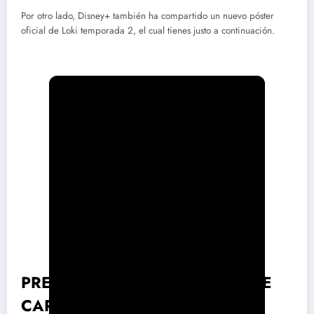
Por otro lado, Disney+ también ha compartido un nuevo póster
oficial de Loki temporada 2, el cual tienes justo a continuación.
★
★
★
★
★
★
★
★
★
PRETENCIOSA, PREDECIBLE, DE
CARTÓN PIEDRA, FÁCIL,