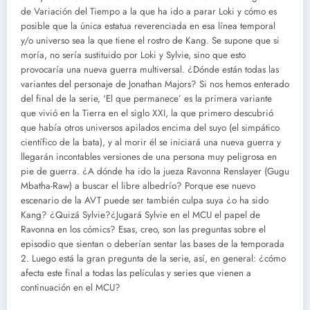
de Variación del Tiempo a la que ha ido a parar Loki y cómo es
posible que la única estatua reverenciada en esa línea temporal
y/o universo sea la que tiene el rostro de Kang. Se supone que si
moría, no sería sustituido por Loki y Sylvie, sino que esto
provocaría una nueva guerra multiversal. ¿Dónde están todas las
variantes del personaje de Jonathan Majors? Si nos hemos enterado
del final de la serie, ‘El que permanece’ es la primera variante
que vivió en la Tierra en el siglo XXI, la que primero descubrió
que había otros universos apilados encima del suyo (el simpático
científico de la bata), y al morir él se iniciará una nueva guerra y
llegarán incontables versiones de una persona muy peligrosa en
pie de guerra. ¿A dónde ha ido la jueza Ravonna Renslayer (Gugu
Mbatha-Raw) a buscar el libre albedrío? Porque ese nuevo
escenario de la AVT puede ser también culpa suya ¿o ha sido
Kang? ¿Quizá Sylvie?¿Jugará Sylvie en el MCU el papel de
Ravonna en los cómics? Esas, creo, son las preguntas sobre el
episodio que sientan o deberían sentar las bases de la temporada
2. Luego está la gran pregunta de la serie, así, en general: ¿cómo
afecta este final a todas las películas y series que vienen a
continuación en el MCU?