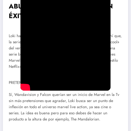
ABURRIDA, TONTA y aún así, UN
ÉXITO ENTRE LAS MASAS
Loki ha sido la perla Disney Marvel que promocionar y de ahí que,
la serie del hermano de Thor se haya convertido en lo más «cool»
del verano y del catálogo de Disney + ¿La verdad? Loki es una
serie banal y hasta podríamos decir que la peor de las 3 series
Marvel emitidas por mucho que la plaga de espectadores «estilo
Netflix» la aplaudan por todos lados.
PRETENCIOSA
Sí, Wandavision y Falcon querían ser un inicio de Marvel en la Tv
sin más pretensiones que agradar, Loki busca ser un punto de
inflexión en todo el universo marvel live action, ya sea cine o
series. La idea es buena pero para eso debes de hacer un
producto a la altura de por ejemplo, The Mandalorian.