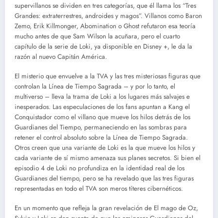
supervillanos se dividen en tres categorías, que él llama los “Tres
Grandes: extraterrestres, androides y magos”. Villanos como Baron
Zemo, Erik Killmonger, Abomination o Ghost refutaron esa teoría
mucho antes de que Sam Wilson la acuñara, pero el cuarto
capítulo de la serie de Loki, ya disponible en Disney +, le da la
razón al nuevo Capitán América.
El misterio que envuelve a la TVA y las tres misteriosas figuras que
controlan la Línea de Tiempo Sagrada – y por lo tanto, el
multiverso – lleva la trama de Loki a los lugares más salvajes e
inesperados. Las especulaciones de los fans apuntan a Kang el
Conquistador como el villano que mueve los hilos detrás de los
Guardianes del Tiempo, permaneciendo en las sombras para
retener el control absoluto sobre la Línea de Tiempo Sagrada.
Otros creen que una variante de Loki es la que mueve los hilos y
cada variante de sí mismo amenaza sus planes secretos. Si bien el
episodio 4 de Loki no profundiza en la identidad real de los
Guardianes del tiempo, pero se ha revelado que las tres figuras
representadas en todo el TVA son meros títeres cibernéticos.
En un momento que refleja la gran revelación de El mago de Oz,