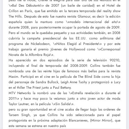
\»Bal Des Débutants\» de 2007 (un baile de caridad) en el Hotel de
Crillon en París, que fue emitido en la tercera temporada del reality show
The Hills. Después de esto fue nuestra revista Glamour, es decir la edición
española quien la mantuvo como \»modelo internacional del año\»
durante 2008, para posteriormente ocupar la portada de agosto de 2009.
Pero el mundo se le quedaba pequeño y sus actividades también, en 2008
cubriría la campaña presidencial de los EE.UU. como anfitriona del
programa de Nickelodeon, \»Niños Elegid al Presidente\» y por este
trabajo ganaría el premio Jóvenes de Hollywood como \»Corresponsal
Novata de la Alfombra Roja\».
Ha aparecido en dos episodios de la serie de televisión 90210,
incluyendo el final de temporada del 2008-2009. Collins también fue
nombrada una de las veinte hijas de famosos más bellas para la revista
Maxim. Participó en el cine en la película de The Blind Side como la hija
del personaje de Sandra Bullock, Leigh Anne Tuohy y protagonizó a Lucy
en el thiller The Priest junto a Paul Bettany.
MTV Networks la nombró una de las \»Estrella revelación a durante el
2011\» y hace muy poco la veíamos junto a otro joven actor de moda
Taylor Lautner, en la película \»Sin Salida\».
pero su gran oportunidad en el cine acaba de llegar bajo las ordenes de
Tarsem Singh, ya que Collins ha sido seleccionada para el papel
protagonista en la próxima adaptación Blancanieves, (Mirror Mirror), que
esta semana se estrena en nuestro país