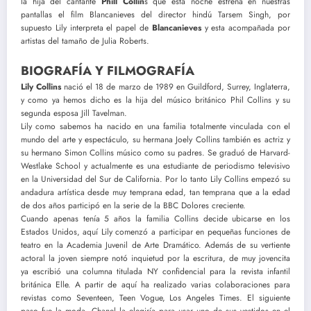
la hija del cantante
Phill Collin
s que está noche estrena en nuestras
pantallas el film Blancanieves del director hindú Tarsem Singh, por
supuesto Lily interpreta el papel de
Blancanieves
y esta acompañada por
artistas del tamaño de Julia Roberts.
BIOGRAFÍA Y FILMOGRAFÍA
Lily Collins
nació el 18 de marzo de 1989 en Guildford, Surrey, Inglaterra,
y como ya hemos dicho es la hija del músico británico Phil Collins y su
segunda esposa Jill Tavelman.
Lily como sabemos ha nacido en una familia totalmente vinculada con el
mundo del arte y espectáculo, su hermana Joely Collins también es actriz y
su hermano Simon Collins músico como su padres. Se graduó de Harvard-
Westlake School y actualmente es una estudiante de periodismo televisivo
en la Universidad del Sur de California. Por lo tanto Lily Collins empezó su
andadura artística desde muy temprana edad, tan temprana que a la edad
de dos años participó en la serie de la BBC Dolores creciente.
Cuando apenas tenía 5 años la familia Collins decide ubicarse en los
Estados Unidos, aquí Lily comenzó a participar en pequeñas funciones de
teatro en la Academia Juvenil de Arte Dramático. Además de su vertiente
actoral la joven siempre notó inquietud por la escritura, de muy jovencita
ya escribió una columna titulada NY confidencial para la revista infantil
británica Elle. A partir de aquí ha realizado varias colaboraciones para
revistas como Seventeen, Teen Vogue, Los Angeles Times. El siguiente
paso fue la moda, Chanel la elegiría para usar uno de sus vestidos en el