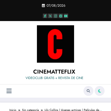
Saltar
07/08/2026
al
contenido
CINEMATTEFLIX
VIDEOCLUB GRATIS + REVISTA DE CINE
Inicio
Sin categoría
Lily Collins | Jóvenes actrices | Películas de…