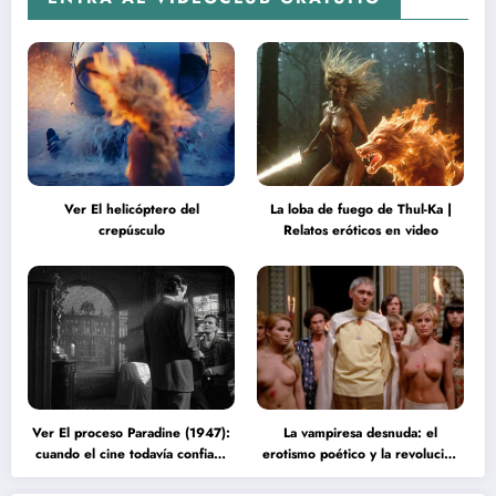
Ver El helicóptero del
La loba de fuego de Thul-Ka |
crepúsculo
Relatos eróticos en video
Ver El proceso Paradine (1947):
La vampiresa desnuda: el
cuando el cine todavía confiaba
erotismo poético y la revolución
en la inteligencia del espectador
psicodélica de Jean Rollin