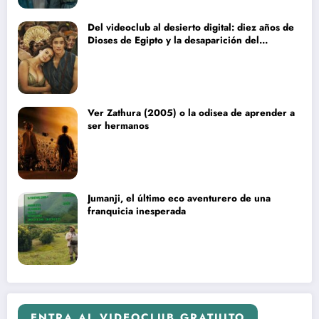
Del videoclub al desierto digital: diez años de
Dioses de Egipto y la desaparición del
blockbuster sin complejos
Ver Zathura (2005) o la odisea de aprender a
ser hermanos
Jumanji, el último eco aventurero de una
franquicia inesperada
ENTRA AL VIDEOCLUB GRATUITO