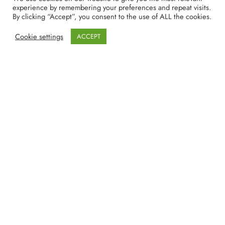
experience by remembering your preferences and repeat visits.
By clicking “Accept”, you consent to the use of ALL the cookies.
Cookie settings
ACCEPT
Ver y Descargar Pasajero Oculto | Torrent
español 4K y Filmin
19/03/2021
lucenpop
NewsBlogger - Revista y blog
WordPress
Tema 2026 | Funciona con
SpiceThemes