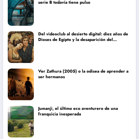
serie B todavía tiene pulso
Del videoclub al desierto digital: diez años de
Dioses de Egipto y la desaparición del
blockbuster sin complejos
Ver Zathura (2005) o la odisea de aprender a
ser hermanos
Jumanji, el último eco aventurero de una
franquicia inesperada