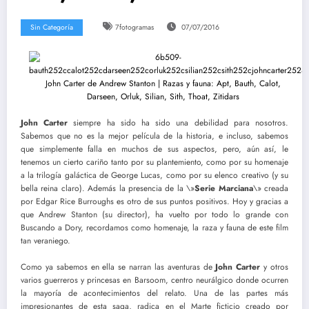
Sin Categoría
7fotogramas
07/07/2016
John Carter
siempre ha sido ha sido una debilidad para nosotros.
Sabemos que no es la mejor película de la historia, e incluso, sabemos
que simplemente falla en muchos de sus aspectos, pero, aún así, le
tenemos un cierto cariño tanto por su plantemiento, como por su homenaje
a la trilogía galáctica de George Lucas, como por su elenco creativo (y su
bella reina claro). Además la presencia de la \»
Serie Marciana
\» creada
por Edgar Rice Burroughs es otro de sus puntos positivos. Hoy y gracias a
que Andrew Stanton (su director), ha vuelto por todo lo grande con
Buscando a Dory, recordamos como homenaje, la raza y fauna de este film
tan veraniego.
Como ya sabemos en ella se narran las aventuras de
John Carter
y otros
varios guerreros y princesas en Barsoom, centro neurálgico donde ocurren
la mayoría de acontecimientos del relato. Una de las partes más
impresionantes de esta saga, radica en el Marte ficticio creado por