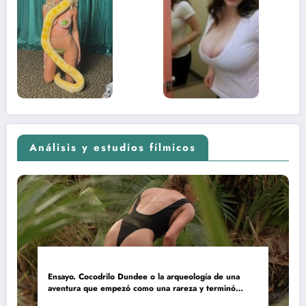
lado más
apareci
sexual del
donde 
contenido
estaba
adolescente
(Euphoria,
2026)
Análisis y estudios fílmicos
Ensayo. Cocodrilo Dundee o la arqueología de una
aventura que empezó como una rareza y terminó
convertida en reliquia