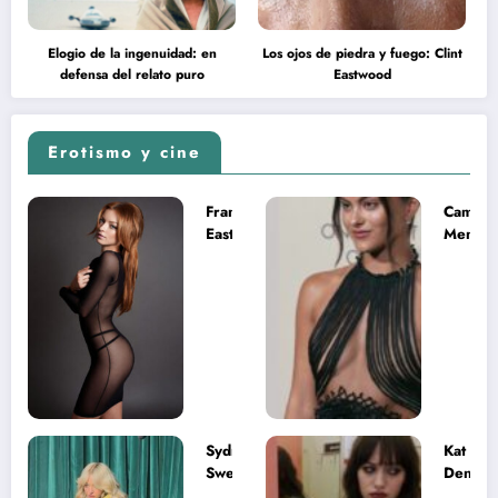
Elogio de la ingenuidad: en
Los ojos de piedra y fuego: Clint
defensa del relato puro
Eastwood
Erotismo y cine
Francesca
Camila
Eastwood y
Mende
la
desnud
melancolía
como T
del legado
en Mast
imposible
del Uni
Sydney
Kat
Sweeney
Dennin
desnuda el
la muje