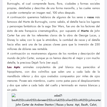
Burroughs, el cual comprende fauna, flora, ciudades y formas sociales
propias, detalladas y descritas de una forma maravilla, y las cuales vamos
a poder contemplar en imagen real, 100 años después.
A continuación queremos hablaros de algunos de los seres o
razas
más
famosos del Marte de Burroughs, como sabéis, el detalle hacia los lugares
y personajes fantásticos de la saga Star Wars, fue uno de los factores del
éxito de esta franquicia cinematográfica, por supuesto el
Marte
de John
Carter fue uno de los referentes claros de la obra de George Lucas, y
Disney lo sabe, con lo que la atmósfera, la cantidad de razas y el detalle
hacia ellas será una de las piezas claves para que la inversión de 250
millones de dólares sea rentable.
A continuación os mostraremos algunos de los nombre y descripción del
mundo de John Carter, aunque ya os hemos descrito el mejor y con mucho
detalle, la preciosa Dejah Toris (ver aquí).
Los Apts
: animales corpulentos de piel blanca muy parecidos al
hipopótamo, con dos colmillos que salen uno a cada lado de la
mandíbula inferior y dos ojos ovalados compuestos por miles de ojos
menores. Posee seis miembros, cuatro como patas para el desplazamiento
y dos que salen a cada lado del cuello y terminado en manos blancas y
sin pelo.