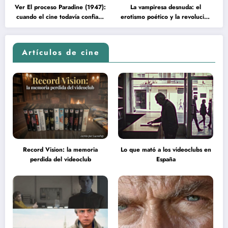
Ver El proceso Paradine (1947):
La vampiresa desnuda: el
cuando el cine todavía confiaba
erotismo poético y la revolución
en la inteligencia del espectador
psicodélica de Jean Rollin
Artículos de cine
Record Vision: la memoria
Lo que mató a los videoclubs en
perdida del videoclub
España