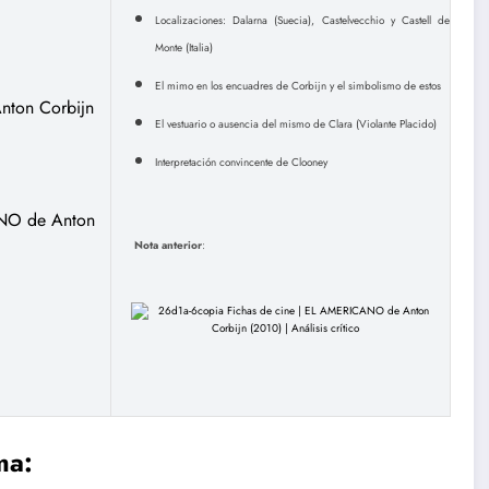
Localizaciones: Dalarna (Suecia), Castelvecchio y Castell de
Monte (Italia)
El mimo en los encuadres de Corbijn y el simbolismo de estos
El vestuario o ausencia del mismo de Clara (Violante Placido)
Interpretación convincente de Clooney
Nota anterior
:
ma: