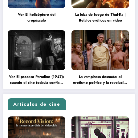
Ver El helicóptero del
La loba de fuego de Thul-Ka |
crepúsculo
Relatos eróticos en video
Ver El proceso Paradine (1947):
La vampiresa desnuda: el
cuando el cine todavía confiaba
erotismo poético y la revolución
en la inteligencia del espectador
psicodélica de Jean Rollin
Artículos de cine