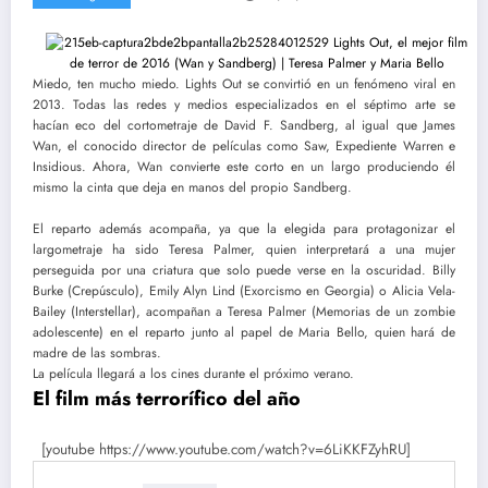
Miedo, ten mucho miedo. Lights Out se convirtió en un fenómeno viral en
2013. Todas las redes y medios especializados en el séptimo arte se
hacían eco del cortometraje de David F. Sandberg, al igual que James
Wan, el conocido director de películas como Saw, Expediente Warren e
Insidious. Ahora, Wan convierte este corto en un largo produciendo él
mismo la cinta que deja en manos del propio Sandberg.
El reparto además acompaña, ya que la elegida para protagonizar el
largometraje ha sido Teresa Palmer, quien interpretará a una mujer
perseguida por una criatura que solo puede verse en la oscuridad. Billy
Burke (Crepúsculo), Emily Alyn Lind (Exorcismo en Georgia) o Alicia Vela-
Bailey (Interstellar), acompañan a Teresa Palmer (Memorias de un zombie
adolescente) en el reparto junto al papel de Maria Bello, quien hará de
madre de las sombras.
La película llegará a los cines durante el próximo verano.
El film más terrorífico del año
[youtube https://www.youtube.com/watch?v=6LiKKFZyhRU]