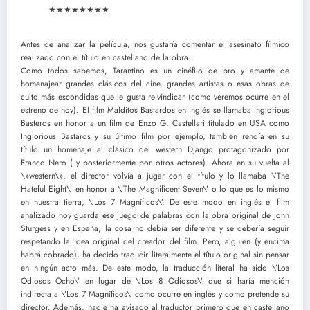
★
★
★
★
★
★
★
★
Antes de analizar la película, nos gustaría comentar el asesinato fílmico
realizado con el título en castellano de la obra.
Como todos sabemos, Tarantino es un cinéfilo de pro y amante de
homenajear grandes clásicos del cine, grandes artistas o esas obras de
culto más escondidas que le gusta reivindicar (como veremos ocurre en el
estreno de hoy). El film Malditos Bastardos en inglés se llamaba Inglorious
Basterds en honor a un film de Enzo G. Castellari titulado en USA como
Inglorious Bastards y su último film por ejemplo, también rendía en su
título un homenaje al clásico del western Django protagonizado por
Franco Nero ( y posteriormente por otros actores). Ahora en su vuelta al
\»western\», el director volvía a jugar con el título y lo llamaba \’The
Hateful Eight\’ en honor a \’The Magnificent Seven\’ o lo que es lo mismo
en nuestra tierra, \’Los 7 Magníficos\’. De este modo en inglés el film
analizado hoy guarda ese juego de palabras con la obra original de John
Sturgess y en España, la cosa no debía ser diferente y se debería seguir
respetando la idea original del creador del film. Pero, alguien (y encima
habrá cobrado), ha decido traducir literalmente el título original sin pensar
en ningún acto más. De este modo, la traducción literal ha sido \’Los
Odiosos Ocho\’ en lugar de \’Los 8 Odiosos\’ que si haría mención
indirecta a \’Los 7 Magníficos\’ como ocurre en inglés y como pretende su
director. Además, nadie ha avisado al traductor primero que en castellano