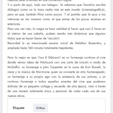
nuestras salas la emiten en una conversión digital.
Y a partir de aquí, todo son halagos. Ya sabemos que Tarantino escribe
diálogos como no lo hace nadie más en este mundo (cinematográfico),
pero es que, también filma como pocos. Y el partido que le saca a los
interiores es tan inmenso como el que extrae de las pocas escenas en
exteriores.
Pero una vez más, la magia se hace realidad al hacer que casi 3 horas en
el interior de una cabaña, acaben siendo más dinámicas que algunos
títulos que se hacen llamar de \’acción\’.
Recordad la ya mencionada escena inicial de Malditos Bastardos, y
ampliada hasta 160 minutos totalmente trepidantes.
Pero lo mejor es que \’Los 8 Odiosos\’ es un homenaje continuo al cine
donde vemos ideas de Hitchcock con una carta de Lincoln a modo de
McGuffin; un homenaje a John Carpenter en la suma de Kurt Russell, la
nieve y la música de Morricone quien se convierte en otro homenajeado;
un homenaje a su propio ego con la presencia de sus actores; y un
continuo homenaje a todos aquellos amantes del cine que podemos
disfrutar de un pequeño collage y recuerdo de otra época, visto a través
de una manera totalmente única y personal de rodar cada una de sus
nuevas obras.
Etiqueta
Crítica