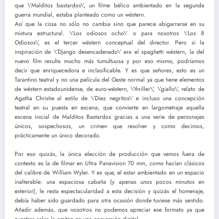
que \’Malditos bastardos\’, un filme bélico ambientado en la segunda
guerra mundial, estaba planteado como un wéstern.
Así que la cosa no sólo no cambia sino que parece abigarrarse en su
mixtura estructural. \’Los odiosos ocho\’ o para nosotros \’Los 8
Odiosos\’, es el tercer wéstern conceptual del director. Pero si la
inspiración de \’Django desencadenado\’ era el spaghetti wéstern, la del
nuevo film resulta mucho más tumultuosa y por eso mismo, podríamos
decir que enriquecedora e inclasificable. Y es que señores, esto es un
Tarantino teatral y no una película del Oeste normal ya que tiene elementos
de wéstern estadounidense, de euro-wéstern, \’thriller\’, \’giallo\’, relato de
Agatha Christie al estilo de \’Diez negritos\’ e incluso una concepción
teatral en su puesta en escena, que convierte en largometraje aquella
escena inicial de Malditos Bastardos gracias a una serie de personajes
únicos, sospechosos, un crimen que resolver y como decimos,
prácticamente un único decorado.
Por eso quizás, la única elección de producción que vemos fuera de
contexto es la de filmar en Ultra Panavision 70 mm, como hacían clásicos
del calibre de William Wyler. Y es que, el estar ambientado en un espacio
inalterable: una espaciosa cabaña (y apenas unos pocos minutos en
exterior), le resta espectacularidad a esta decisión y quizás el homenaje,
debía haber sido guardado para otra ocasión donde tuviese más sentido.
Añadir además, que nosotros no podemos apreciar ese formato ya que