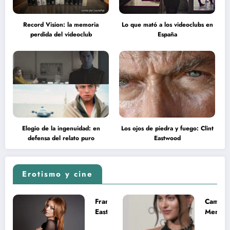
Record Vision: la memoria
Lo que mató a los videoclubs en
perdida del videoclub
España
Elogio de la ingenuidad: en
Los ojos de piedra y fuego: Clint
defensa del relato puro
Eastwood
Erotismo y cine
Francesca
Camila
Eastwood y
Mende
la
desnud