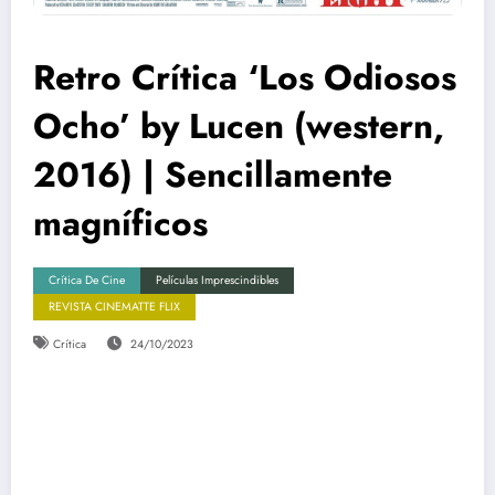
Retro Crítica ‘Los Odiosos
Ocho’ by Lucen (western,
2016) | Sencillamente
magníficos
Crítica De Cine
Películas Imprescindibles
REVISTA CINEMATTE FLIX
Crítica
24/10/2023