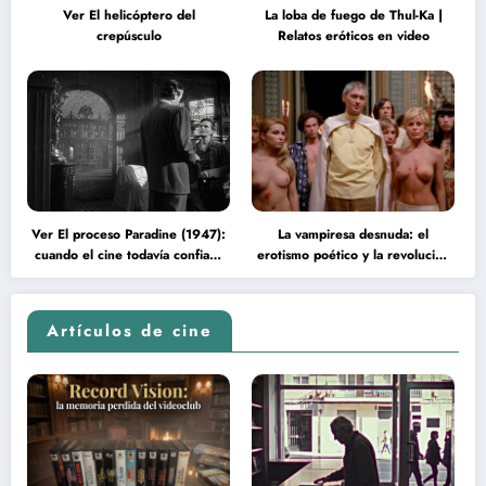
Ver El helicóptero del
La loba de fuego de Thul-Ka |
crepúsculo
Relatos eróticos en video
Ver El proceso Paradine (1947):
La vampiresa desnuda: el
cuando el cine todavía confiaba
erotismo poético y la revolución
en la inteligencia del espectador
psicodélica de Jean Rollin
Artículos de cine