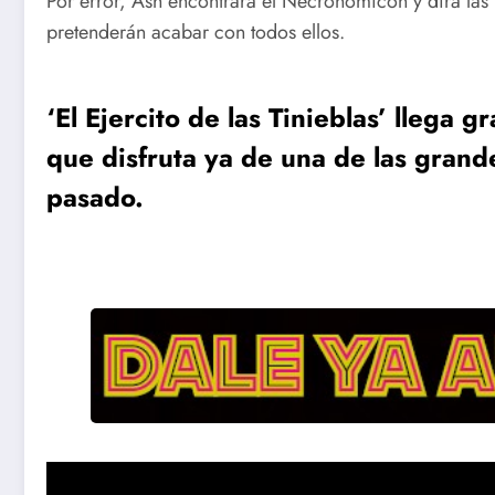
Por error, Ash encontrará el Necronomicón y dirá las 
pretenderán acabar con todos ellos.
‘El Ejercito de las Tinieblas’ llega g
que disfruta ya de una de las grande
pasado.