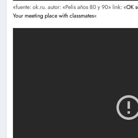
«fuente: ok.ru. autor: «Pelis años 80 y 90» link: «
OK s
Your meeting place with classmates
«