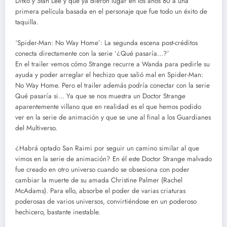
Ditko y Stan Lee y que ya dieron lugar en los años 80 a una
primera película basada en el personaje que fue todo un éxito de
taquilla.
‘Spider-Man: No Way Home’: La segunda escena post-créditos
conecta directamente con la serie ‘¿Qué pasaría…?’
En el trailer vemos cómo Strange recurre a Wanda para pedirle su
ayuda y poder arreglar el hechizo que salió mal en Spider-Man:
No Way Home. Pero el trailer además podría conectar con la serie
Qué pasaría si… Ya que se nos muestra un Doctor Strange
aparentemente villano que en realidad es el que hemos podido
ver en la serie de animación y que se une al final a los Guardianes
del Multiverso.
¿Habrá optado San Raimi por seguir un camino similar al que
vimos en la serie de animación? En él este Doctor Strange malvado
fue creado en otro universo cuando se obsesiona con poder
cambiar la muerte de su amada Christine Palmer (Rachel
McAdams). Para ello, absorbe el poder de varias criaturas
poderosas de varios universos, convirtiéndose en un poderoso
hechicero, bastante inestable.