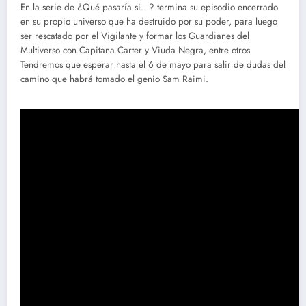
En la serie de ¿Qué pasaría si…? termina su episodio encerrado
en su propio universo que ha destruido por su poder, para luego
ser rescatado por el Vigilante y formar los Guardianes del
Multiverso con Capitana Carter y Viuda Negra, entre otros
Tendremos que esperar hasta el 6 de mayo para salir de dudas del
camino que habrá tomado el genio Sam Raimi.