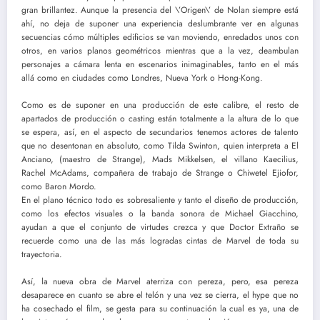
gran brillantez. Aunque la presencia del \’Origen\’ de Nolan siempre está
ahí, no deja de suponer una experiencia deslumbrante ver en algunas
secuencias cómo múltiples edificios se van moviendo, enredados unos con
otros, en varios planos geométricos mientras que a la vez, deambulan
personajes a cámara lenta en escenarios inimaginables, tanto en el más
allá como en ciudades como Londres, Nueva York o Hong-Kong.
Como es de suponer en una producción de este calibre, el resto de
apartados de producción o casting están totalmente a la altura de lo que
se espera, así, en el aspecto de secundarios tenemos actores de talento
que no desentonan en absoluto, como Tilda Swinton, quien interpreta a El
Anciano, (maestro de Strange), Mads Mikkelsen, el villano Kaecilius,
Rachel McAdams, compañera de trabajo de Strange o Chiwetel Ejiofor,
como Baron Mordo.
En el plano técnico todo es sobresaliente y tanto el diseño de producción,
como los efectos visuales o la banda sonora de Michael Giacchino,
ayudan a que el conjunto de virtudes crezca y que Doctor Extraño se
recuerde como una de las más logradas cintas de Marvel de toda su
trayectoria.
Así, la nueva obra de Marvel aterriza con pereza, pero, esa pereza
desaparece en cuanto se abre el telón y una vez se cierra, el hype que no
ha cosechado el film, se gesta para su continuación la cual es ya, una de