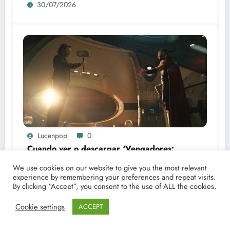
30/07/2026
Lucenpop
0
Cuando ver o descargar ‘Vengadores:
Doomsday’ | Análisis lírico y narrativo del
We use cookies on our website to give you the most relevant
nuevo Vengadores: Doomsday
experience by remembering your preferences and repeat visits.
20/07/2026
By clicking “Accept”, you consent to the use of ALL the cookies.
Cookie settings
ACCEPT