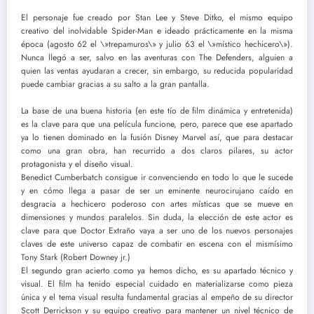
El personaje fue creado por Stan Lee y Steve Ditko, el mismo equipo
creativo del inolvidable Spider-Man e ideado prácticamente en la misma
época (agosto 62 el \»trepamuros\» y julio 63 el \»místico hechicero\»).
Nunca llegó a ser, salvo en las aventuras con The Defenders, alguien a
quien las ventas ayudaran a crecer, sin embargo, su reducida popularidad
puede cambiar gracias a su salto a la gran pantalla.
La base de una buena historia (en este tío de film dinámica y entretenida)
es la clave para que una película funcione, pero, parece que ese apartado
ya lo tienen dominado en la fusión Disney Marvel así, que para destacar
como una gran obra, han recurrido a dos claros pilares, su actor
protagonista y el diseño visual.
Benedict Cumberbatch consigue ir convenciendo en todo lo que le sucede
y en cómo llega a pasar de ser un eminente neurocirujano caído en
desgracia a hechicero poderoso con artes místicas que se mueve en
dimensiones y mundos paralelos. Sin duda, la elección de este actor es
clave para que Doctor Extraño vaya a ser uno de los nuevos personajes
claves de este universo capaz de combatir en escena con el mismísimo
Tony Stark (Robert Downey jr.)
El segundo gran acierto como ya hemos dicho, es su apartado técnico y
visual. El film ha tenido especial cuidado en materializarse como pieza
única y el tema visual resulta fundamental gracias al empeño de su director
Scott Derrickson y su equipo creativo para mantener un nivel técnico de