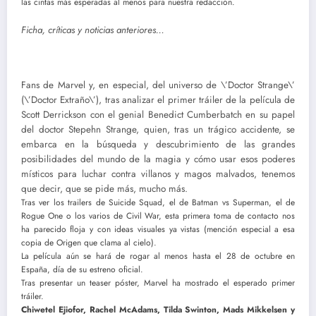
las cintas más esperadas al menos para nuestra redacción.
Ficha, críticas y noticias anteriores…
Fans de Marvel y, en especial, del universo de \’Doctor Strange\’
(\’Doctor Extraño\’), tras analizar el primer tráiler de la película de
Scott Derrickson con el genial Benedict Cumberbatch en su papel
del doctor Stepehn Strange, quien, tras un trágico accidente, se
embarca en la búsqueda y descubrimiento de las grandes
posibilidades del mundo de la magia y cómo usar esos poderes
místicos para luchar contra villanos y magos malvados, tenemos
que decir, que se pide más, mucho más.
Tras ver los trailers de Suicide Squad, el de Batman vs Superman, el de
Rogue One o los varios de Civil War, esta primera toma de contacto nos
ha parecido floja y con ideas visuales ya vistas (mención especial a esa
copia de Origen que clama al cielo).
La película aún se hará de rogar al menos hasta el 28 de octubre en
España, día de su estreno oficial.
Tras presentar un teaser póster, Marvel ha mostrado el esperado primer
tráiler.
Chiwetel Ejiofor, Rachel McAdams, Tilda Swinton, Mads Mikkelsen y