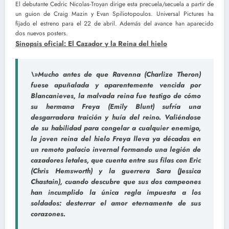
El debutante Cedric Nicolas-Troyan dirige esta precuela/secuela a partir de
un guion de Craig Mazin y Evan Spiliotopoulos. Universal Pictures ha
fijado el estreno para el 22 de abril. Además del avance han aparecido
dos nuevos posters.
Sinopsis oficial: El Cazador y la Reina del hielo
\»Mucho antes de que Ravenna (Charlize Theron)
fuese apuñalada y aparentemente vencida por
Blancanieves, la malvada reina fue testigo de cómo
su hermana Freya (Emily Blunt) sufría una
desgarradora traición y huía del reino. Valiéndose
de su habilidad para congelar a cualquier enemigo,
la joven reina del hielo Freya lleva ya décadas en
un remoto palacio invernal formando una legión de
cazadores letales, que cuenta entre sus filas con Eric
(Chris Hemsworth) y la guerrera Sara (Jessica
Chastain), cuando descubre que sus dos campeones
han incumplido la única regla impuesta a los
soldados: desterrar el amor eternamente de sus
corazones.