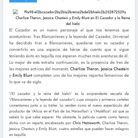
El Cazador es un nuevo personaje al que nos tenemos que
acostumbrar. Tras Blancanieves y la leyenda del Cazador, Universal
ha decidido tirar a Blancanieves, quedarse con su cazador y
convertirlo en una especie de héroe de cuento que si sigue
teniendo éxito en taquilla nos esperan muchas más aventuras de él.
Lo mejor de esta extraña continuación, es la presencia de tres de
las mejores actrices del momento.
Charlize Theron
,
Jessica Chastain
y
Emily Blunt
completan uno de los mejores repartos femeninos de
lo que va de siglo.
\’El cazador y la reina del hielo\’ es la sorprendente secuela de
\’Blancanieves y la leyenda del cazador\’, cuya sinopsis y primeros carteles
comentamos junto a su tráiler. Lo venden como el nuevo espectáculo del
productor de \’Alicia en el País de las Maravillas\’ y \’Maléfica\’ así que ya
sabéis lo que cabe esperar. No obstante, la película cuenta como hemos
dicho con un reparto encabezado por
Chris Hemsworth
, Charlize Theron,
Jessica Chastain y Emily Blunt, cuatro estrellas que pueden hacer milagros
en taquilla.