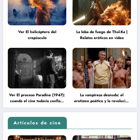
Ver El helicóptero del
La loba de fuego de Thul-Ka |
crepúsculo
Relatos eróticos en video
Ver El proceso Paradine (1947):
La vampiresa desnuda: el
cuando el cine todavía confiaba
erotismo poético y la revolución
en la inteligencia del espectador
psicodélica de Jean Rollin
Artículos de cine