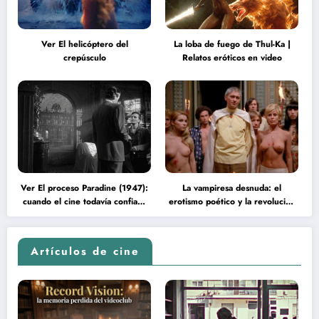
Ver El helicóptero del
La loba de fuego de Thul-Ka |
crepúsculo
Relatos eróticos en video
Ver El proceso Paradine (1947):
La vampiresa desnuda: el
cuando el cine todavía confiaba
erotismo poético y la revolución
en la inteligencia del espectador
psicodélica de Jean Rollin
Artículos de cine