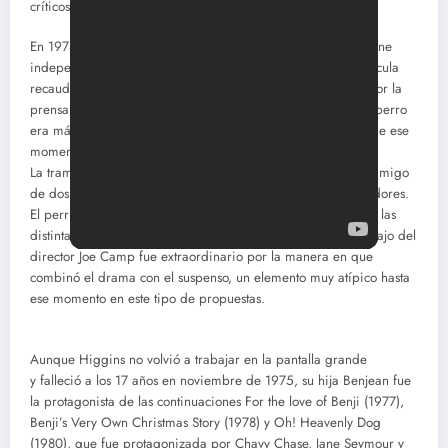
críticos o su propio placer”, diría Patricia Hitchcock.
En 1974 Benji se convirtió en un importante fenómeno del cine
independiente. Filmada con apenas 750 mil dólares, la película
recaudó 45 millones en todo el mundo y resultó aclamada por la
prensa. Alguno críticos inclusive llegaron a expresar que el perro
era más expresivo que las estrellas de Hollywood humanas de ese
momento.
La trama giraba en torno a un perro callejero que se hacía amigo
de dos niños a quienes rescataba de un grupo de secuestradores.
El perrito conmovió a la gente por sus expresiones faciales y las
distintas emociones que lograba transmitir en el film. El trabajo del
director Joe Camp fue extraordinario por la manera en que
combinó el drama con el suspenso, un elemento muy atípico hasta
ese momento en este tipo de propuestas.
Aunque Higgins no volvió a trabajar en la pantalla grande
y falleció a los 17 años en noviembre de 1975, su hija Benjean fue
la protagonista de las continuaciones For the love of Benji (1977),
Benji’s Very Own Christmas Story (1978) y Oh! Heavenly Dog
(1980), que fue protagonizada por Chavy Chase, Jane Seymour y