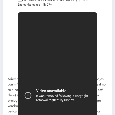
Además, si recuerdan el consejo del director de “Nunca trabajes
con niños, perros o con Charles Laughton”, pues en la vida real no
solo no le importaba estar con ellos (bueno, con Laughton no está
claro) sino que otra de sus películas preferidas fue la primera
protagonizada por el perro mestizo Benji en acción real (luego
vendrían más secuelas), y dirigida por Joe Camp. “Hizo sus
películas para el público y como entretenimiento, y no para los