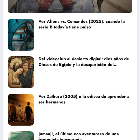
Ver Aliens vs. Comandos (2025): cuando la
serie B todavía tiene pulso
Del videoclub al desierto digital: diez años de
Dioses de Egipto y la desaparición del
blockbuster sin complejos
Ver Zathura (2005) o la odisea de aprender a
ser hermanos
Jumanji, el último eco aventurero de una
franquicia inesperada