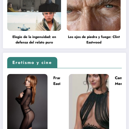
Elogio de la ingenuidad: en
Los ojos de piedra y fuego: Clint
defensa del relato puro
Eastwood
Erotismo y cine
Francesca
Camila
Eastwood y
Mende
la
desnud
melancolía
como T
del legado
en Mast
imposible
del Uni