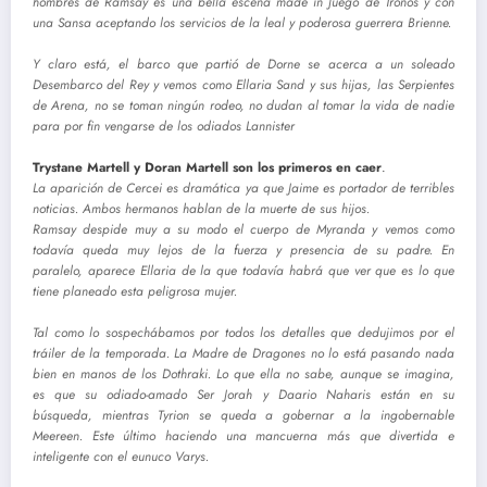
hombres de Ramsay es una bella escena made in Juego de Tronos y con
una Sansa aceptando los servicios de la leal y poderosa guerrera Brienne.
Y claro está, el barco que partió de Dorne se acerca a un soleado
Desembarco del Rey y vemos como Ellaria Sand y sus hijas, las Serpientes
de Arena, no se toman ningún rodeo, no dudan al tomar la vida de nadie
para por fin vengarse de los odiados Lannister
Trystane Martell y Doran Martell son los primeros en caer
.
La aparición de Cercei es dramática ya que Jaime es portador de terribles
noticias. Ambos hermanos hablan de la muerte de sus hijos.
Ramsay despide muy a su modo el cuerpo de Myranda y vemos como
todavía queda muy lejos de la fuerza y presencia de su padre. En
paralelo, aparece Ellaria de la que todavía habrá que ver que es lo que
tiene planeado esta peligrosa mujer.
Tal como lo sospechábamos por todos los detalles que dedujimos por el
tráiler de la temporada. La Madre de Dragones no lo está pasando nada
bien en manos de los Dothraki. Lo que ella no sabe, aunque se imagina,
es que su odiado-amado Ser Jorah y Daario Naharis están en su
búsqueda, mientras Tyrion se queda a gobernar a la ingobernable
Meereen. Este último haciendo una mancuerna más que divertida e
inteligente con el eunuco Varys.