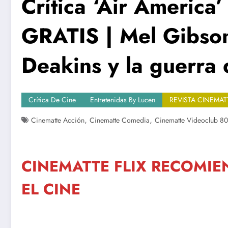
Crítica ‘Air America
GRATIS | Mel Gibson
Deakins y la guerra
Crítica De Cine
Entretenidas By Lucen
REVISTA CINEMATT
,
,
Cinematte Acción
Cinematte Comedia
Cinematte Videoclub 80
CINEMATTE FLIX RECOMIE
EL CINE