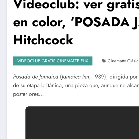
Videoclub: ver grati
en color, ‘POSADA 
Hitchcock
VIDEOCLUB GRATIS CINEMATTE FLIX
Cinematte Clási
Posada de Jamaica
(
Jamaica Inn
, 1939), dirigida por
de su etapa británica, una pieza que, aunque no alcan
posteriores…