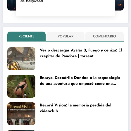
de Hollywood
RECIENTE
POPULAR
COMENTARIO
Ver o descargar Avatar 3, Fuego y ceniza: El
crepitar de Pandora | torrent
Ensayo. Cocodrilo Dundee o la arqueología
de una aventura que empezó como una
rareza y terminó convertida en reliquia
Record Vision: la memoria perdida del
videoclub