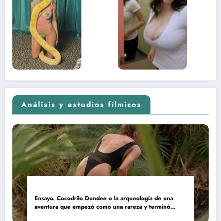
lado más
apareci
sexual del
donde 
contenido
estaba
adolescente
(Euphoria,
2026)
Análisis y estudios fílmicos
Ensayo. Cocodrilo Dundee o la arqueología de una
aventura que empezó como una rareza y terminó
convertida en reliquia