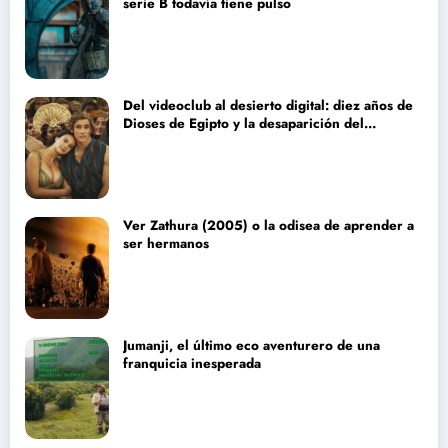
serie B todavía tiene pulso
Del videoclub al desierto digital: diez años de
Dioses de Egipto y la desaparición del
blockbuster sin complejos
Ver Zathura (2005) o la odisea de aprender a
ser hermanos
Jumanji, el último eco aventurero de una
franquicia inesperada