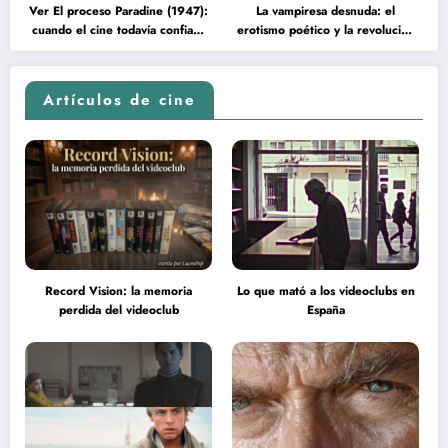
Ver El proceso Paradine (1947):
La vampiresa desnuda: el
cuando el cine todavía confiaba
erotismo poético y la revolución
en la inteligencia del espectador
psicodélica de Jean Rollin
Artículos de cine
Record Vision: la memoria
Lo que mató a los videoclubs en
perdida del videoclub
España