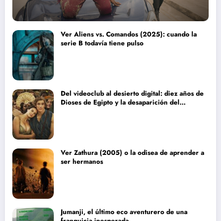
Ver Aliens vs. Comandos (2025): cuando la
serie B todavía tiene pulso
Del videoclub al desierto digital: diez años de
Dioses de Egipto y la desaparición del
blockbuster sin complejos
Ver Zathura (2005) o la odisea de aprender a
ser hermanos
Jumanji, el último eco aventurero de una
franquicia inesperada