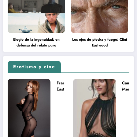
Elogio de la ingenuidad: en
Los ojos de piedra y fuego: Clint
defensa del relato puro
Eastwood
Erotismo y cine
Francesca
Camila
Eastwood y
Mende
la
desnud
melancolía
como T
del legado
en Mast
imposible
del Uni