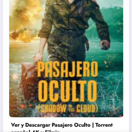
Ver y Descargar ‘Superman y Lois’ | 2×01 |
Español 4K | Torrent, Emule, HBO y The CW
11/02/2026
lucenpop