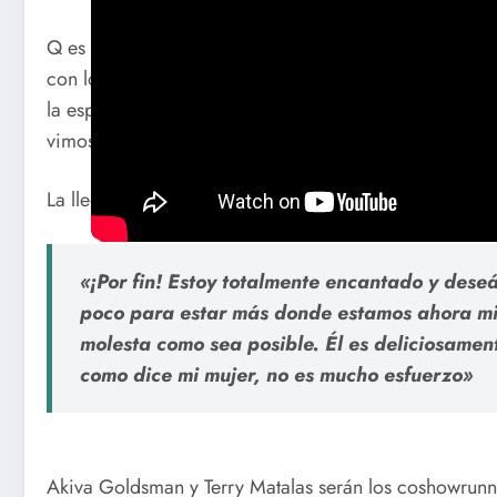
Q es un ser omnipotente que aparece ya desde el princ
con los tripulantes de la Enterprise y con el continuo
la especie humana y otros seres «inferiores». Su lleg
vimos fue echado enseguida por los trabajadores de la
La llegada de Q
«¡Por fin! Estoy totalmente encantado y des
poco para estar más donde estamos ahora mis
molesta como sea posible. Él es deliciosament
como dice mi mujer, no es mucho esfuerzo»
Akiva Goldsman y Terry Matalas serán los coshowrunne