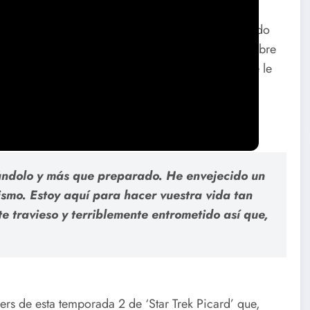
ipio de ‘Star Trek: La nueva generación’ trasteando
 espacio tiempo en una suerte de juicio continuo sobre
ada siempre es traumática aunque la última vez que le
 Cerritos en ‘Lower Decks’.
eándolo y más que preparado. He envejecido un
mo. Estoy aquí para hacer vuestra vida tan
e travieso y terriblemente entrometido así que,
rs de esta temporada 2 de ‘Star Trek Picard’ que,