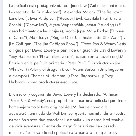
La película está protagonizada por Jude Law (“Animales fantásticos:
Los secretos de Dumbledore”), Alexander Molony (“The Reluctant
Landlord”), Ever Anderson (“Resident Evil: Capítulo final”), Yara
Shahidi (“Grown-ish”), Alyssa Wapanatâhk, Joshua Pickering («El
descubrimiento de las brujas»), Jacobi Jupe, Molly Parker (“House
of Cards”), Alan Tudyk (“Rogue One: Una historia de Star Wars”) y
Jim Gaffigan (“The Jim Gaffigan Show”). “Peter Pan & Wendy” está
dirigida por David Lowery a partir de un guion de David Lowery y
Toby Halbrooks (“El caballero verde”) basado en la novela de J.M.
Barrie y en la película animada “Peter Pan”. El productor es Jim
Whitaker («Peter y el dragón»), con Adam Borba («Un pliegue en
el tiempo»), Thomas M. Hammel («Thor: Ragnarok») y Toby
Halbrooks como productores ejecutivos.
El director y coguionista David Lowery ha declarado: “Al hacer
‘Peter Pan & Wendy’, nos propusimos crear una película que rinde
homenaje tanto al texto original de J.M. Barrie como a la
adaptación animada de Walt Disney; queríamos infundir a nuestra
narración sinceridad emocional, empatía y un deseo irrefrenable
de vivir aventuras. Cientos de magníficos artistas han pasado
muchos años llevando esta película a la pantalla, así que estoy