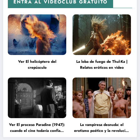
ENTRA AL VIDEOCLUB GRATUITO
Ver El helicóptero del
La loba de fuego de Thul-Ka |
crepúsculo
Relatos eróticos en video
Ver El proceso Paradine (1947):
La vampiresa desnuda: el
cuando el cine todavía confiaba
erotismo poético y la revolución
en la inteligencia del espectador
psicodélica de Jean Rollin