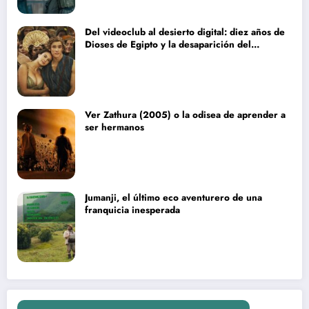
Del videoclub al desierto digital: diez años de
Dioses de Egipto y la desaparición del
blockbuster sin complejos
Ver Zathura (2005) o la odisea de aprender a
ser hermanos
Jumanji, el último eco aventurero de una
franquicia inesperada