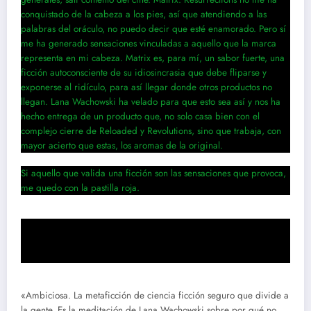
conquistado de la cabeza a los pies, así que atendiendo a las
palabras del oráculo, no puedo decir que esté enamorado. Pero sí
me ha generado sensaciones vinculadas a aquello que la marca
representa en mi cabeza. Matrix es, para mí, un sabor fuerte, una
ficción autoconsciente de su idiosincrasia que debe fliparse y
exponerse al ridículo, para así llegar donde otros productos no
llegan. Lana Wachowski ha velado para que esto sea así y nos ha
hecho entrega de un producto que, no solo casa bien con el
complejo cierre de Reloaded y Revolutions, sino que trabaja, con
mayor acierto que estas, los aromas de la original.
Si aquello que valida una ficción son las sensaciones que provoca,
me quedo con la pastilla roja.
ENTRA AL VIDEOCLUB CINEMATTE FLIX
PARA VER PELÍCULAS GRATIS
«Ambiciosa. La metaficción de ciencia ficción seguro que divide a
la gente. Es la meditación de Lana Wachowski sobre por qué no