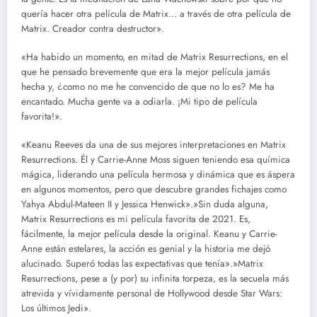
quería hacer otra película de Matrix… a través de otra película de
Matrix. Creador contra destructor».
«Ha habido un momento, en mitad de Matrix Resurrections, en el
que he pensado brevemente que era la mejor película jamás
hecha y, ¿como no me he convencido de que no lo es? Me ha
encantado. Mucha gente va a odiarla. ¡Mi tipo de película
favorita!».
«Keanu Reeves da una de sus mejores interpretaciones en Matrix
Resurrections. Él y Carrie-Anne Moss siguen teniendo esa química
mágica, liderando una película hermosa y dinámica que es áspera
en algunos momentos, pero que descubre grandes fichajes como
Yahya Abdul-Mateen II y Jessica Henwick».»Sin duda alguna,
Matrix Resurrections es mi película favorita de 2021. Es,
fácilmente, la mejor película desde la original. Keanu y Carrie-
Anne están estelares, la acción es genial y la historia me dejó
alucinado. Superó todas las expectativas que tenía».»Matrix
Resurrections, pese a (y por) su infinita torpeza, es la secuela más
atrevida y vívidamente personal de Hollywood desde Star Wars:
Los últimos Jedi».