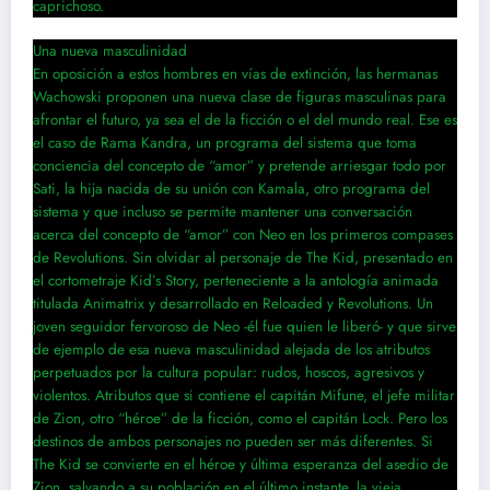
caprichoso.
Una nueva masculinidad
En oposición a estos hombres en vías de extinción, las hermanas
Wachowski proponen una nueva clase de figuras masculinas para
afrontar el futuro, ya sea el de la ficción o el del mundo real. Ese es
el caso de Rama Kandra, un programa del sistema que toma
conciencia del concepto de “amor” y pretende arriesgar todo por
Sati, la hija nacida de su unión con Kamala, otro programa del
sistema y que incluso se permite mantener una conversación
acerca del concepto de “amor” con Neo en los primeros compases
de Revolutions. Sin olvidar al personaje de The Kid, presentado en
el cortometraje Kid’s Story, perteneciente a la antología animada
titulada Animatrix y desarrollado en Reloaded y Revolutions. Un
joven seguidor fervoroso de Neo -él fue quien le liberó- y que sirve
de ejemplo de esa nueva masculinidad alejada de los atributos
perpetuados por la cultura popular: rudos, hoscos, agresivos y
violentos. Atributos que si contiene el capitán Mifune, el jefe militar
de Zion, otro “héroe” de la ficción, como el capitán Lock. Pero los
destinos de ambos personajes no pueden ser más diferentes. Si
The Kid se convierte en el héroe y última esperanza del asedio de
Zion, salvando a su población en el último instante, la vieja