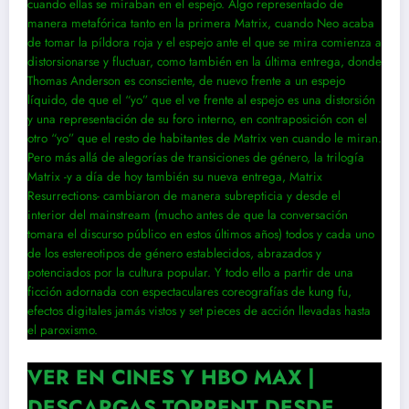
cuando ellas se miraban en el espejo. Algo representado de
manera metafórica tanto en la primera Matrix, cuando Neo acaba
de tomar la píldora roja y el espejo ante el que se mira comienza a
distorsionarse y fluctuar, como también en la última entrega, donde
Thomas Anderson es consciente, de nuevo frente a un espejo
líquido, de que el “yo” que el ve frente al espejo es una distorsión
y una representación de su foro interno, en contraposición con el
otro “yo” que el resto de habitantes de Matrix ven cuando le miran.
Pero más allá de alegorías de transiciones de género, la trilogía
Matrix -y a día de hoy también su nueva entrega, Matrix
Resurrections- cambiaron de manera subrepticia y desde el
interior del mainstream (mucho antes de que la conversación
tomara el discurso público en estos últimos años) todos y cada uno
de los estereotipos de género establecidos, abrazados y
potenciados por la cultura popular. Y todo ello a partir de una
ficción adornada con espectaculares coreografías de kung fu,
efectos digitales jamás vistos y set pieces de acción llevadas hasta
el paroxismo.
VER EN CINES Y HBO MAX |
DESCARGAS TORRENT DESDE