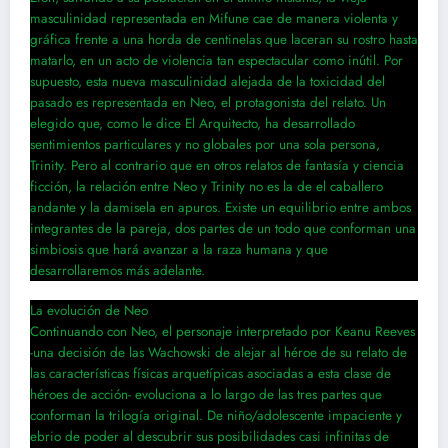
masculinidad representada en Mifune cae de manera violenta y
gráfica frente a una horda de centinelas que laceran su rostro hasta
matarlo, en un acto de violencia tan espectacular como inútil. Por
supuesto, esta nueva masculinidad alejada de la toxicidad del
pasado es representada en Neo, el protagonista del relato. Un
elegido que, como le dice El Arquitecto, ha desarrollado
sentimientos particulares y no globales por una sola persona,
Trinity. Pero al contrario que en otros relatos de fantasía y ciencia
ficción, la relación entre Neo y Trinity no es la de el caballero
andante y la damisela en apuros. Existe un equilibrio entre ambos
integrantes de la pareja, dos partes de un todo que conforman una
simbiosis que hará avanzar a la raza humana y que
desarrollaremos más adelante.
La evolución de Neo
Continuando con Neo, el personaje interpretado por Keanu Reeves
-una decisión de las Wachowski de alejar al héroe de su relato de
las características físicas arquetípicas asociadas a esta clase de
héroes de acción- evoluciona a lo largo de las tres partes que
conforman la trilogía original. De niño/adolescente impaciente y
ebrio de poder al descubrir sus posibilidades casi infinitas de