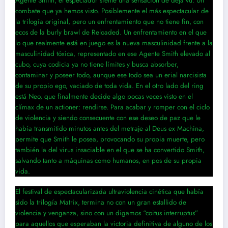
Agente Smith, el espectador siente una sensación de deja vú. Un
combate que ya hemos visto. Posiblemente el más espectacular de
la trilogía original, pero un enfrentamiento que no tiene fin, con
ecos de la burly brawl de Reloaded. Un enfrentamiento en el que
lo que realmente está en juego es la nueva masculinidad frente a la
masculinidad tóxica, representado en ese Agente Smith elevado al
cubo, cuya codicia ya no tiene límites y busca absorber,
contaminar y poseer todo, aunque ese todo sea un erial narcisista
de su propio ego, vaciado de toda vida. En el otro lado del ring
está Neo, que finalmente decide algo pocas veces visto en el
clímax de un actioner: rendirse. Para acabar y romper con el ciclo
de violencia y siendo consecuente con ese deseo de paz que le
había transmitido minutos antes del metraje al Deus ex Machina,
permite que Smith le posea, provocando su propia muerte, pero
también la del virus insaciable en el que se ha convertido Smith,
salvando tanto a máquinas como humanos, en pos de su propia
vida.
El festival de espectacularizada ultraviolencia cinética que había
sido la trilogía Matrix, termina no con un gran estallido de
violencia y venganza, sino con un digamos “coitus interruptus”
para aquellos que esperaban la victoria definitiva de alguno de los