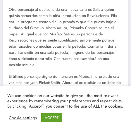
Otro personaje al que se le da una nueva cara es Sati, a quien
quizás recuerdes como la niña introducida en Revoluciones. Ella
era un programa creado sin un propósito que fue puesto bajo el
cuidado del Oráculo. Ahora adulta, Priyanka Chopra asume el
papel. Al igual que con Morfeo, Sati es un personaje de
Resurrecciones que se siente subutilizado simplemente porque
están sucediendo muchas cosas en la película. Con tanta historia
para transmitir en una sola película, ninguno de los personajes
tiene suficiente desarrollo. Con suerte, eso cambiará en una
posible secuela.
El último personaje digno de mención es Niobe, interpretado una
vez más por Jada Pinkett-Smith. Ahora, el ex capitán es un líder de
alto rango de la resistencia humana y ha envejecido mucho.
Tenemos bastantes escenas de Reeves y Pinkett-Smith juntos en la
We use cookies on our website to give you the most relevant
experience by remembering your preferences and repeat visits.
película que muestran cómo Niobe se ha endurecido con el tiempo
By clicking “Accept”, you consent to the use of ALL the cookies.
y juegan muy bien. Es fácil entender en quién se ha convertido
después de que la promesa de «la única» no terminara con el
Cookie settings
ACCEPT
gobierno de las máquinas.