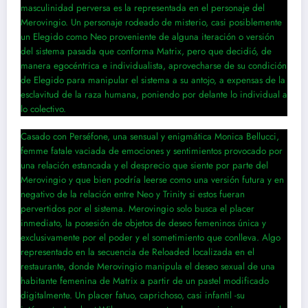
masculinidad perversa es la representada en el personaje del
Merovingio. Un personaje rodeado de misterio, casi posiblemente
un Elegido como Neo proveniente de alguna iteración o versión
del sistema pasada que conforma Matrix, pero que decidió, de
manera egocéntrica e individualista, aprovecharse de su condición
de Elegido para manipular el sistema a su antojo, a expensas de la
esclavitud de la raza humana, poniendo por delante lo individual a
lo colectivo.
Casado con Perséfone, una sensual y enigmática Monica Bellucci,
femme fatale vaciada de emociones y sentimientos provocado por
una relación estancada y el desprecio que siente por parte del
Merovingio y que bien podría leerse como una versión futura y en
negativo de la relación entre Neo y Trinity si estos fueran
pervertidos por el sistema. Merovingio solo busca el placer
inmediato, la posesión de objetos de deseo femeninos única y
exclusivamente por el poder y el sometimiento que conlleva. Algo
representado en la secuencia de Reloaded localizada en el
restaurante, donde Merovingio manipula el deseo sexual de una
habitante femenina de Matrix a partir de un pastel modificado
digitalmente. Un placer fatuo, caprichoso, casi infantil -su