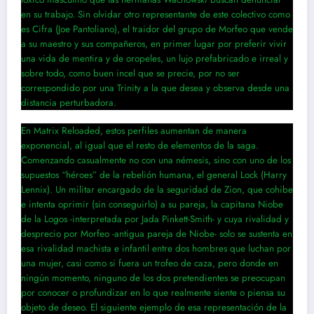
en su trabajo. Sin olvidar otro representante de este colectivo como
es Cifra (Joe Pantoliano), el traidor del grupo de Morfeo que vende
a su maestro y sus compañeros, en primer lugar por preferir vivir
una vida de mentira y de oropeles, un lujo prefabricado e irreal y
sobre todo, como buen incel que se precie, por no ser
correspondido por una Trinity a la que desea y observa desde una
distancia perturbadora.
En Matrix Reloaded, estos perfiles aumentan de manera
exponencial, al igual que el resto de elementos de la saga.
Comenzando casualmente no con una némesis, sino con uno de los
supuestos “héroes” de la rebelión humana, el general Lock (Harry
Lennix). Un militar encargado de la seguridad de Zion, que cohibe
e intenta oprimir (sin conseguirlo) a su pareja, la capitana Niobe
de la Logos -interpretada por Jada Pinkett-Smith- y cuya rivalidad y
desprecio por Morfeo -antigua pareja de Niobe- solo se sustenta en
esa rivalidad machista e infantil entre dos hombres que luchan por
una mujer, casi como si fuera un trofeo de caza, pero donde en
ningún momento, ninguno de los dos pretendientes se preocupan
por conocer o profundizar en lo que realmente siente o piensa su
objeto de deseo. El siguiente ejemplo de esa representación de la