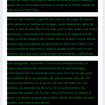
tejado de un rascacielos que trae al recuerdo el fallido intento de
Neo en el primer filme.
Pero en esta ocasión y jugando de nuevo a ese juego de espejos
entre géneros ya habitual en la saga, quien despierta y salva de
nuevo a Neo es esta UberTrinity que, junto a Neo, traerá una nueva
esperanza y una revolución más duradera a un sistema que de
nuevo sirve de alegoría del mundo real en el que vivimos, donde
aunque algunos aspectos -al igual que en este nuevo Matrix- han
evolucionado en apariencia, todavía queda mucho camino por
recorrer para que esos cambios sean permanentes y definitivos.
Entre preguntas, respuestas y numerosos enfrentamientos, la
historia se coloca ante una traca final en la cual los fuegos
artificiales brillan lo suficiente como para iluminar la sala, pero
que adolece de lo ya expuesto; de una amenaza real, de una
mayor contundencia en el guion a la hora de tratar con, por
ejemplo, los secundarios de turno. Si los sentimientos y las
sensaciones validan una ficción, hacia el final me ha faltado el
temor y la tensión propios de un buen clímax (los tráiler tampoco
ayudan, pero ese es otro tema).