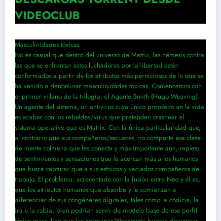
VIDEOCLUB
Masculinidades tóxicas
No es casual que dentro del universo de Matrix, las némesis contra
las que se enfrentan estos luchadores por la libertad estén
conformados a partir de los atributos más perniciosos de lo que se
ha venido a denominar masculinidades tóxicas. Comencemos con
el primer villano de la trilogía, el Agente Smith (Hugo Weaving).
Un agente del sistema, un antivirus cuya único propósito en la vida
es acabar con los rebeldes/virus que pretenden crashear el
sistema operativo que es Matrix. Con la única particularidad que,
al contrario que sus compañeros/secuaces, no comparte esa clase
de mente colmena que les conecta y más importante aún, repleto
de sentimientos y sensaciones que le acercan más a los humanos
que busca capturar que a sus estoicos y vaciados compañeros de
trabajo. El problema, acrecentado con la fusión entre Neo y él es,
que los atributos humanos que absorbe y le comienzan a
diferenciar de sus congéneres digitales, tales como la codicia, la
ira o la rabia, bien podrían servir de modelo base de ese perfil
tóxico masculino que las hermanas Wachowski buscan denunciar