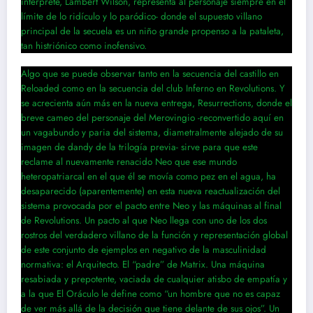
intérprete, Lambert Wilson, representa al personaje siempre en el
límite de lo ridículo y lo paródico- donde el supuesto villano
principal de la secuela es un niño grande propenso a la pataleta,
tan histriónico como inofensivo.
Algo que se puede observar tanto en la secuencia del castillo en
Reloaded como en la secuencia del club Inferno en Revolutions. Y
se acrecienta aún más en la nueva entrega, Resurrections, donde el
breve cameo del personaje del Merovingio -reconvertido aquí en
un vagabundo y paria del sistema, diametralmente alejado de su
imagen de dandy de la trilogía previa- sirve para que este
reclame al nuevamente renacido Neo que ese mundo
heteropatriarcal en el que él se movía como pez en el agua, ha
desaparecido (aparentemente) en esta nueva reactualización del
sistema provocada por el pacto entre Neo y las máquinas al final
de Revolutions. Un pacto al que Neo llega con uno de los dos
rostros del verdadero villano de la función y representación global
de este conjunto de ejemplos en negativo de la masculinidad
normativa: el Arquitecto. El “padre” de Matrix. Una máquina
resabiada y prepotente, vaciada de cualquier atisbo de empatía y
a la que El Oráculo le define como “un hombre que no es capaz
de ver más allá de la decisión que tiene delante de sus ojos”. Un