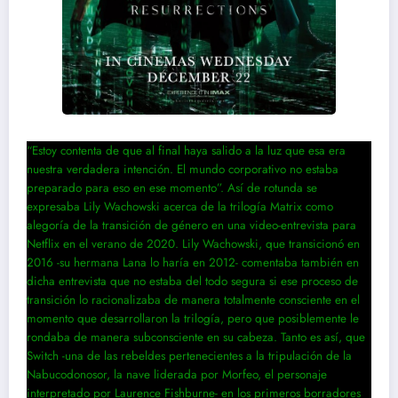
“Estoy contenta de que al final haya salido a la luz que esa era
nuestra verdadera intención. El mundo corporativo no estaba
preparado para eso en ese momento”. Así de rotunda se
expresaba Lily Wachowski acerca de la trilogía Matrix como
alegoría de la transición de género en una video-entrevista para
Netflix en el verano de 2020. Lily Wachowski, que transicionó en
2016 -su hermana Lana lo haría en 2012- comentaba también en
dicha entrevista que no estaba del todo segura si ese proceso de
transición lo racionalizaba de manera totalmente consciente en el
momento que desarrollaron la trilogía, pero que posiblemente le
rondaba de manera subconsciente en su cabeza. Tanto es así, que
Switch -una de las rebeldes pertenecientes a la tripulación de la
Nabucodonosor, la nave liderada por Morfeo, el personaje
interpretado por Laurence Fishburne- en los primeros borradores