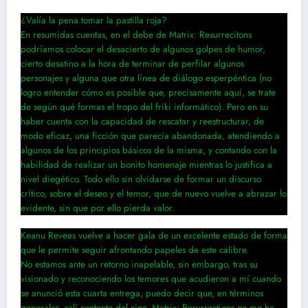
¿Valía la pena tomar la pastilla roja?
En resumidas cuentas, en el debe de Matrix: Resurrecitons
podríamos colocar el desacierto de algunos golpes de humor,
cierto desatino a la hora de terminar de perfilar algunos
personajes y alguna que otra línea de diálogo esperpéntica (no
logro entender cómo es posible que, precisamente aquí, se trate
de según qué formas el tropo del friki informático). Pero en su
haber cuenta con la capacidad de rescatar y reestructurar, de
modo eficaz, una ficción que parecía abandonada, atendiendo a
algunos de los principios básicos de la misma, y contando con la
habilidad de realizar un bonito homenaje mientras lo justifica a
nivel diegético. Todo ello sin olvidarse de formar un discurso
crítico, sobre el deseo y el temor, que de nuevo vuelve a abrazar lo
evidente, sin que por ello pierda valor.
Keanu Revees vuelve a hacer gala de un excelente estado de forma
que le permite seguir afrontando papeles de este calibre.
No estamos ante un retorno inapelable, sin embargo, tras su
visionado y reconociendo los temores que acudieron a mí cuando
se anunció esta cuarta entrega, puedo decir que, en términos
generales, salí contento del cine. Matrix: Resurrections no me ha