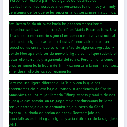
“héroe” del relato a partir de algunos de los atributos
habitualmente incorporados a los personajes femeninos y a Trinity
de algunos de los que se les suponen a los personajes masculinos.
Esta inversión de atributos hacia los géneros masculinos y
femeninos se llevan un paso más allá en Matrix Resurrections. Una
cinta que aparentemente sigue el esquema narrativo y estructural
de la cinta original -casi como si estuviéramos asistiendo a un
reboot del sistema al que se le han añadido algunos upgrades- y
donde Neo aparenta ser de nuevo la figura central que sustenta el
desarrollo narrativo y argumental del relato. Pero tan lenta como
progresivamente, la figura de Trinity comienza a tomar mayor peso
en el desarrollo de los acontecimientos.
Pero con una ligera diferencia. La Trinity con la que nos
encontramos -de nuevo bajo el rostro y la apariencia de Carrie
Anne-Moss- es una mujer llamada Tiffany, esposa y madre de dos
hijos que está casada -en un juego meta absolutamente brillante-
con un personaje que se encuentra bajo el rostro de Chad
Stahelski, el doble de acción de Keanu Reeves y jefe de
especialistas en la trilogía original y actual director de la saga John
Wick.