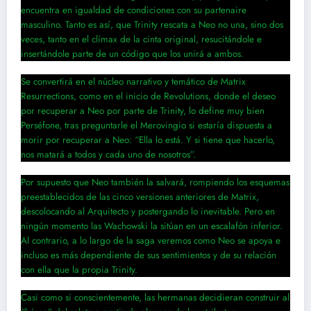
encuentra en igualdad de condiciones con su partenaire
masculino. Tanto es así, que Trinity rescata a Neo no una, sino dos
veces, tanto en el clímax de la cinta original, resucitándole e
insertándole parte de un código que los unirá a ambos.
Se convertirá en el núcleo narrativo y temático de Matrix
Resurrections, como en el inicio de Revolutions, donde el deseo
por recuperar a Neo por parte de Trinity, lo define muy bien
Perséfone, tras preguntarle el Merovingio si estaría dispuesta a
morir por recuperar a Neo: “Ella lo está. Y si tiene que hacerlo,
nos matará a todos y cada uno de nosotros”.
Por supuesto que Neo también la salvará, rompiendo los esquemas
preestablecidos de las cinco versiones anteriores de Matrix,
descolocando al Arquitecto y postergando lo inevitable. Pero en
ningún momento las Wachowski la sitúan en un escalafón inferior.
Al contrario, a lo largo de la saga veremos como Neo se apoya e
incluso es más dependiente de sus sentimientos y de su relación
con ella que la propia Trinity.
Casi como si conscientemente, las hermanas decidieran construir al