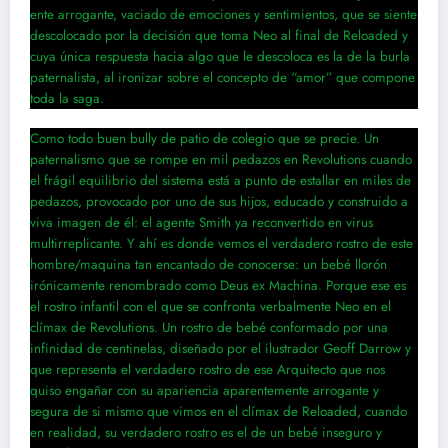
ente arrogante, vaciado de emociones y sentimientos, que se siente
descolocado por la decisión que toma Neo al final de Reloaded y
cuya única respuesta hacia algo que le descoloca es la de la burla
paternalista, al ironizar sobre el concepto de “amor” que compone
toda la saga.
Como todo buen bully de patio de colegio que se precie. Un
paternalismo que se rompe en mil pedazos en Revolutions cuando
el frágil equilibrio del sistema está a punto de estallar en miles de
pedazos, provocado por uno de sus hijos, educado y construido a
viva imagen de él: el agente Smith ya reconvertido en virus
multirreplicante. Y ahí es donde vemos el verdadero rostro de este
hombre/maquina tan encantado de conocerse: un bebé llorón
irónicamente renombrado como Deus ex Machina. Porque ese es
el rostro infantil con el que se confronta verbalmente Neo en el
clímax de Revolutions. Un rostro de bebé conformado por una
infinidad de centinelas, diseñado por el ilustrador Geoff Darrow y
que representa el verdadero rostro de ese Arquitecto que nos
quiso engañar con su apariencia aparentemente arrogante y
segura de si mismo que vimos en el clímax de Reloaded, cuando
en realidad, su verdadero rostro es el de un bebé inseguro y