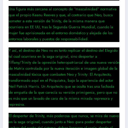
Una figura más cercana al concepto de “masculinidad” normativa
que el propio Keanu Reeves y que, al contrario que Neo, busca
someter a esta versión de Trinity, de la misma manera que
ocurriera en EE UU, tras la Segunda Guerra Mundial, cuando la
mujer fue aprisionada en el entorno doméstico y alejada de los
entornos laborales y puestos de responsabilidad.
Y así, el destino de Neo no es tanto replicar el destino del Elegido
tal cual ocurriera en la saga original, sino despertar a
Tiffany/Trinity de la opresión heteropatriarcal de una nueva versión
de Matrix controlada por la nueva iteración e imagen global de la
masculinidad tóxica que combaten Neo y Trinity: El Arquitecto,
transformado aquí en el Psiquiatra, bajo la apariencia del actor
Neil Patrick Harris. Un Arquitecto que se oculta tras una fachada
de empatía de la que carecía su versión primigenia, pero que no
es más que un lavado de cara de la misma mirada represora y
represiva.
El despertar de Trinity, más poderosa que nunca, se mira de nuevo
en la saga original, cuando junto a Neo -para poder despertar
ambos del sueño del sistema- deben lanzarse al vacío, desde el