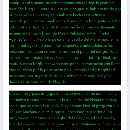
manipular el sistema: su entrenamiento con Morfeo, la exultante
frase “Sé kung fu” como si fuera un niño que se hubiera tirado por
primera vez de un tobogán o hubiera hecho una voltereta,
pasando por sus interminables combates contra los agentes y sobre
todo contra el Agente Smith (que es sino la famosa y extenuante
secuencia del burly brawl de Matrix Reloaded entre infinitos
Agentes Smith y Neo o la pelea en el castillo del Merovingio en la
misma entrega, sino unos niños pequeños o unos adolescentes
retozando por quién es más hombre en el patio del colegio. Para
acabar transformándose en Revolutions en un líder espiritual, tan
maduro como frágil, motivado tanto por su conversación con Rama
Kushna, como por la percepción de vulnerabilidad y fragilidad
provocada por su pérdida de la visión en el mundo real y las
dudas de su condición de Elegido.
El resultado y paso de gigante para su evolución en este nuevo y
alternativo camino del héroe es la secuencia del Neodämmerung
con el que se cierra la trilogía. Previamente Neo, al preguntarle el
Deus ex Machina qué es lo que quiere y Neo responderle “La
paz”, ya está cambiando las reglas del relato, no solo de Matrix,
sino del cine de acción y fantasía. En su enfrentamiento final con el