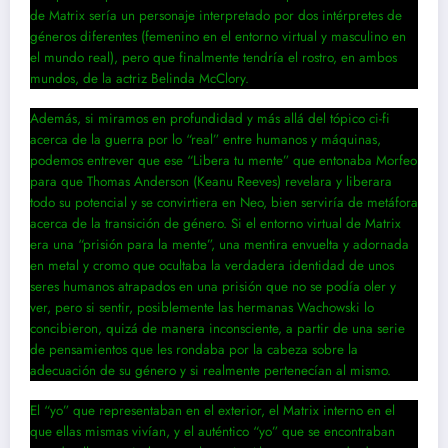
de Matrix sería un personaje interpretado por dos intérpretes de
géneros diferentes (femenino en el entorno virtual y masculino en
el mundo real), pero que finalmente tendría el rostro, en ambos
mundos, de la actriz Belinda McClory.
Además, si miramos en profundidad y más allá del tópico ci-fi
acerca de la guerra por lo “real” entre humanos y máquinas,
podemos entrever que ese “Libera tu mente” que entonaba Morfeo
para que Thomas Anderson (Keanu Reeves) revelara y liberara
todo su potencial y se convirtiera en Neo, bien serviría de metáfora
acerca de la transición de género. Si el entorno virtual de Matrix
era una “prisión para la mente”, una mentira envuelta y adornada
en metal y cromo que ocultaba la verdadera identidad de unos
seres humanos atrapados en una prisión que no se podía oler y
ver, pero si sentir, posiblemente las hermanas Wachowski lo
concibieron, quizá de manera inconsciente, a partir de una serie
de pensamientos que les rondaba por la cabeza sobre la
adecuación de su género y si realmente pertenecían al mismo.
El “yo” que representaban en el exterior, el Matrix interno en el
que ellas mismas vivían, y el auténtico “yo” que se encontraban