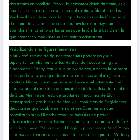
dos frentes en conflicto. Pero si lo pensamos detenidamente, es el
final consecuente con la evolución del relato, la filosofía de las
Wachowski y el desarrollo del propio Neo. La revolución no será
de mano de las armas, porque para evolucionar, hay que
abandonar el camino de las armas que llevó a la situación en la
que hombres y máquinas se encuentran estancados.
Visibilizando a las figuras femeninas
Matrix está repleta de figuras femeninas poderosas y que
superarían ampliamente el test de Bechdel. Desde su figura
fundamental, Trinity, con la que no olvidemos, arranca la primera
entrega de la saga y que desarrollaremos más adelante, como la
capitana Niobe, una mujer independiente e infinitamente más
madura que el resto de capitanes del resto de la flota de rebeldes
de Zion. Mientras el resto de capitanes masculinos de Zion
menosprecian y se burlan de Neo y su condición de Elegido tras
descubrirse que posiblemente no es ese Übermensch que
profetizaba tanto Nietzche como las fantasías de poder
adolescentes de Morfeo, Niobe es la única que da un salto de fe y
le cede su nave: “No creo en el Elegido, pero creo en Neo”. Y tras
unas malas experiencias con esos adultolescentes que son Morfeo y