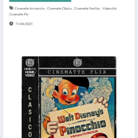
,
,
,
Cinematte Animación
Cinematte Clásico
Cinematte Familiar
Videoclub
Cinematte Flix
11/04/2021