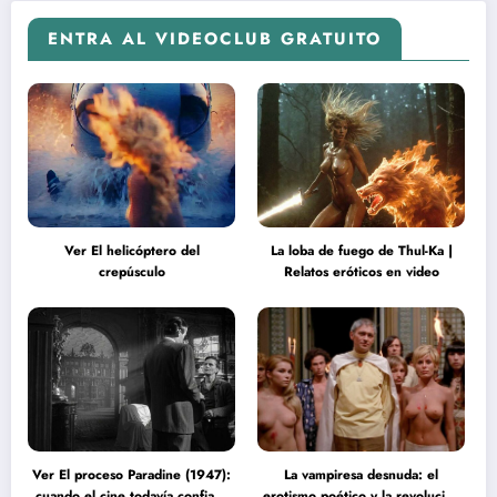
ENTRA AL VIDEOCLUB GRATUITO
Ver El helicóptero del
La loba de fuego de Thul-Ka |
crepúsculo
Relatos eróticos en video
Ver El proceso Paradine (1947):
La vampiresa desnuda: el
cuando el cine todavía confiaba
erotismo poético y la revolución