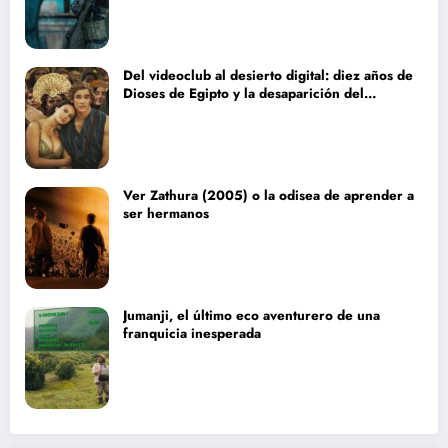
Del videoclub al desierto digital: diez años de
Dioses de Egipto y la desaparición del
blockbuster sin complejos
Ver Zathura (2005) o la odisea de aprender a
ser hermanos
Jumanji, el último eco aventurero de una
franquicia inesperada