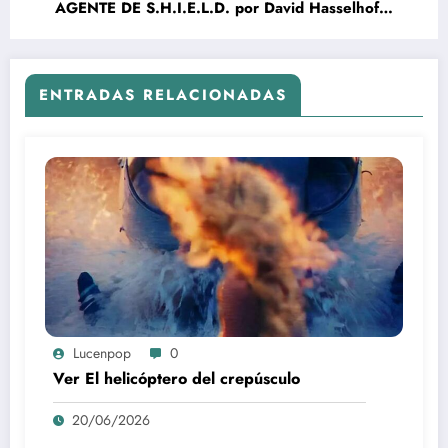
AGENTE DE S.H.I.E.L.D. por David Hasselhoff
y David S. Goyer (guionista del ‘Batman
Begins’ de Nolan)
ENTRADAS RELACIONADAS
Lucenpop
0
Ver El helicóptero del crepúsculo
20/06/2026