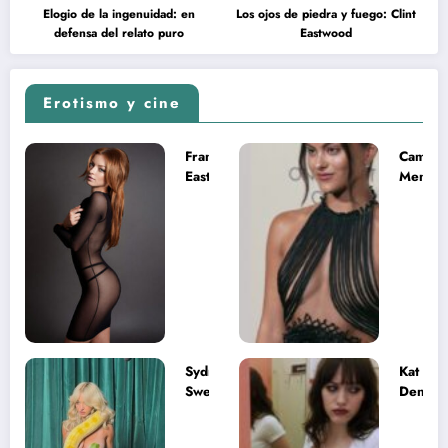
Elogio de la ingenuidad: en
Los ojos de piedra y fuego: Clint
defensa del relato puro
Eastwood
Erotismo y cine
Francesca
Camila
Eastwood y
Mende
la
desnud
melancolía
como T
del legado
en Mast
imposible
del Uni
Sydney
Kat
Sweeney
Dennin
desnuda el
la muje
lado más
apareci