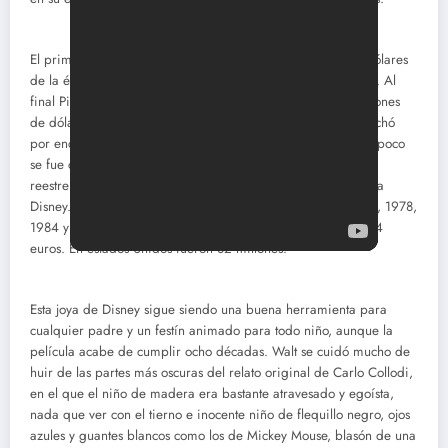
El primer presupuesto de la película ya era alto, 500.000 dólares
de la época. Pero fue insuficiente y tuvieron que aumentarlo. Al
final Pinocho costó una barbaridad para esos años: 2,5 millones
de dólares. Tras la Segunda Guerra mundial, Walt Disney luchó
por encontrar otras oportunidades para la película y poco a poco
se fue convirtiendo en una mina de oro. Gracias a todos sus
reestrenos, la película consiguió darle generosos beneficios a
Disney. Pinocho fue reestrenada en 1945, 1954, 1962, 1971, 1978,
1984 y 1992 y solo en nuestro país llegó a recaudar 410.444
euros. En estados Unidos fueron 82 millones.
Esta joya de Disney sigue siendo una buena herramienta para
cualquier padre y un festín animado para todo niño, aunque la
película acabe de cumplir ocho décadas. Walt se cuidó mucho de
huir de las partes más oscuras del relato original de Carlo Collodi,
en el que el niño de madera era bastante atravesado y egoísta,
nada que ver con el tierno e inocente niño de flequillo negro, ojos
azules y guantes blancos como los de Mickey Mouse, blasón de una