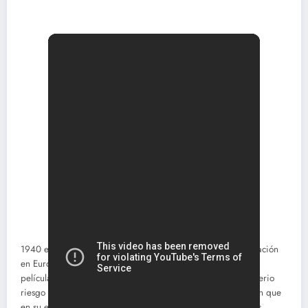
1940 era el año del estreno de Pinocho, pero la terrible situación
en Europa y Asia le cerró mercados fundamentales para su
película, que acabó perdiendo miles de dólares y puso en serio
riesgo de quiebra al estudio. Tan pocos países la proyectaron que
en su estreno Pinocho solo se dobló al español y al portugués.