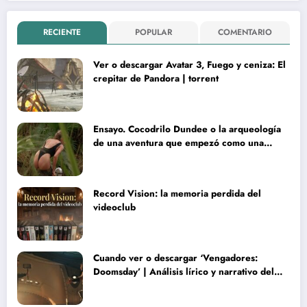
RECIENTE
POPULAR
COMENTARIO
Ver o descargar Avatar 3, Fuego y ceniza: El
crepitar de Pandora | torrent
Ensayo. Cocodrilo Dundee o la arqueología
de una aventura que empezó como una
rareza y terminó convertida en reliquia
Record Vision: la memoria perdida del
videoclub
Cuando ver o descargar ‘Vengadores:
Doomsday’ | Análisis lírico y narrativo del
nuevo Vengadores: Doomsday