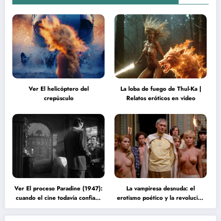
Ver El helicóptero del
La loba de fuego de Thul-Ka |
crepúsculo
Relatos eróticos en video
Ver El proceso Paradine (1947):
La vampiresa desnuda: el
cuando el cine todavía confiaba
erotismo poético y la revolución
en la inteligencia del espectador
psicodélica de Jean Rollin