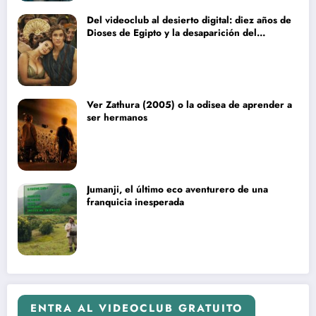
Del videoclub al desierto digital: diez años de
Dioses de Egipto y la desaparición del
blockbuster sin complejos
Ver Zathura (2005) o la odisea de aprender a
ser hermanos
Jumanji, el último eco aventurero de una
franquicia inesperada
ENTRA AL VIDEOCLUB GRATUITO