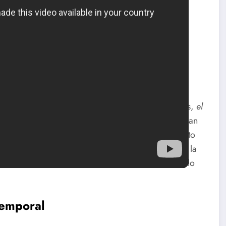
 espíritu del héroe americano
para examinar la representación del héroe
e 1980 y 1990. Entre sus incursiones más curiosas,
el
 del presidente: línea de fuego
(2002), se destacan
xplorar una dinámica maestro-discípulo en el contexto
producidas para televisión, abordan los dilemas de la
ética que muchas veces prioriza lo funcional sobre lo
temporal