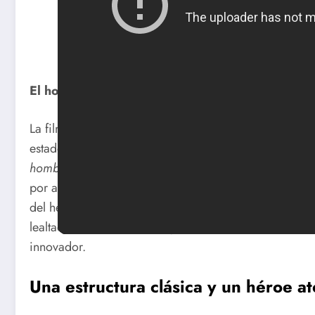
El hombre del presidente: acción, ideología y el
La filmografía de Chuck Norris ha sido terreno fértil 
estadounidense en el cine de acción de las décadas d
hombre del presidente
(2000) y su secuela,
el hombre
por articular un discurso patriótico explícito y por e
del heroísmo al servicio del Estado. Estas películas, 
lealtad, el sacrificio y el legado, aunque con una est
innovador.
Una estructura clásica y un héroe a