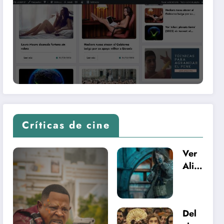
Críticas de cine
Ver
Alie
ns
vs.
Com
Del
and