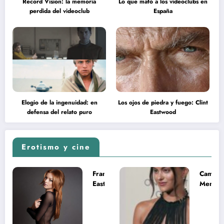
Record Vision: la memoria
Lo que mató a los videoclubs en
perdida del videoclub
España
Elogio de la ingenuidad: en
Los ojos de piedra y fuego: Clint
defensa del relato puro
Eastwood
Erotismo y cine
Francesca
Camila
Eastwood y
Mende
la
desnud
melancolía
como T
del legado
en Mast
imposible
del Uni