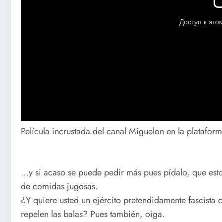
Película incrustada del canal Miguelon en la platafo
…y si acaso se puede pedir más pues pídalo, que esto
de comidas jugosas.
¿Y quiere usted un ejército pretendidamente fascista
repelen las balas? Pues también, oiga.