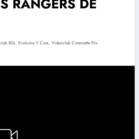
LOS RANGERS DE
,
,
club 80s
Erotismo Y Cine
Videoclub Cinematte Flix