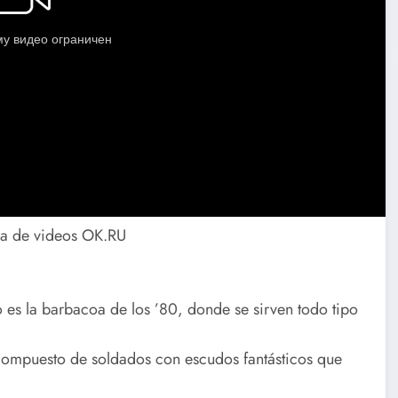
rma de videos OK.RU
 es la barbacoa de los ’80, donde se sirven todo tipo
 compuesto de soldados con escudos fantásticos que