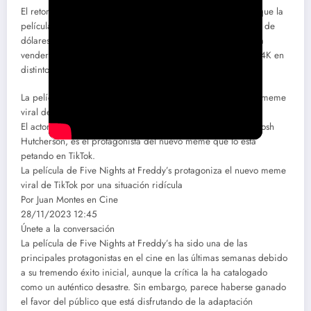
El retorno económico ha sido enorme si tenemos en cuenta que la
película de Five Nights at Freddy’s costó solo veinte millones de
dólares, y que además el día 28 de noviembre comenzará a
venderse también en formato digital, Blu-ray y Blu-ray UHD 4K en
distintos mercados.
La película de Five Nights at Freddy’s protagoniza el nuevo meme
viral de TikTok por una situación ridícula
El actor principal de la película de Five Nights at Freddy’s. Josh
Hutcherson, es el protagonista del nuevo meme que lo está
petando en TikTok.
La película de Five Nights at Freddy’s protagoniza el nuevo meme
viral de TikTok por una situación ridícula
Por Juan Montes en Cine
28/11/2023 12:45
Únete a la conversación
La película de Five Nights at Freddy’s ha sido una de las
principales protagonistas en el cine en las últimas semanas debido
a su tremendo éxito inicial, aunque la crítica la ha catalogado
como un auténtico desastre. Sin embargo, parece haberse ganado
el favor del público que está disfrutando de la adaptación