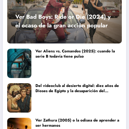
Ver Bad Boys: Ride or Die (2024) y
el ocaso de la gran acción popular
Ver Aliens vs. Comandos (2025): cuando la
serie B todavía tiene pulso
Del videoclub al desierto digital: diez años de
Dioses de Egipto y la desaparición del
blockbuster sin complejos
Ver Zathura (2005) o la odisea de aprender a
ser hermanos