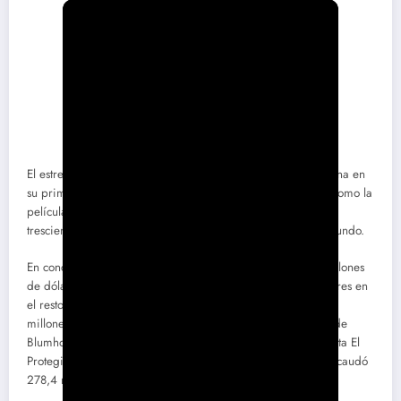
El estreno ya fue un récord para la productora norteamericana en
su primer fin de semana, pero ahora confirma su posición como la
película de mayor éxito de Blumhouse acercándose a los
trescientos millones de dólares de recaudación en todo el mundo.
En concreto, Five Nights at Freddy’s ha recaudado 136,2 millones
de dólares en Estados Unidos y otros 146,9 millones de dólares en
el resto del mundo, sumando una recaudación total de 283,1
millones de dólares. Hasta ahora el récord de recaudación de
Blumhouse lo tenía Split (Múltiple), secuela de la popular cinta El
Protegido (Unbreakable), de M. Night Shyamalan, la cual recaudó
278,4 millones de dólares en todo el mundo.