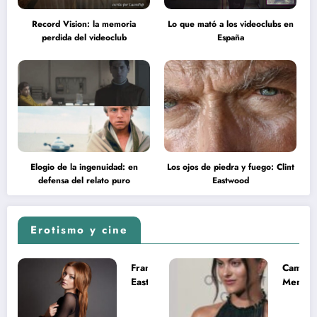
Record Vision: la memoria
Lo que mató a los videoclubs en
perdida del videoclub
España
Elogio de la ingenuidad: en
Los ojos de piedra y fuego: Clint
defensa del relato puro
Eastwood
Erotismo y cine
Francesca
Camila
Eastwood y
Mende
la
desnud
melancolía
como T