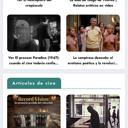
Ver El helicóptero del
La loba de fuego de Thul-Ka |
crepúsculo
Relatos eróticos en video
Ver El proceso Paradine (1947):
La vampiresa desnuda: el
cuando el cine todavía confiaba
erotismo poético y la revolución
en la inteligencia del espectador
psicodélica de Jean Rollin
Artículos de cine