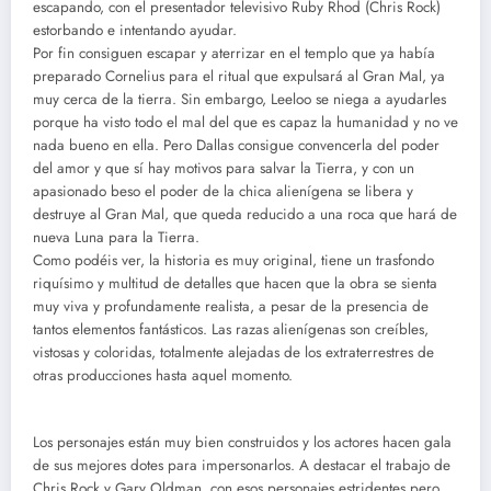
escapando, con el presentador televisivo Ruby Rhod (Chris Rock)
estorbando e intentando ayudar.
Por fin consiguen escapar y aterrizar en el templo que ya había
preparado Cornelius para el ritual que expulsará al Gran Mal, ya
muy cerca de la tierra. Sin embargo, Leeloo se niega a ayudarles
porque ha visto todo el mal del que es capaz la humanidad y no ve
nada bueno en ella. Pero Dallas consigue convencerla del poder
del amor y que sí hay motivos para salvar la Tierra, y con un
apasionado beso el poder de la chica alienígena se libera y
destruye al Gran Mal, que queda reducido a una roca que hará de
nueva Luna para la Tierra.
Como podéis ver, la historia es muy original, tiene un trasfondo
riquísimo y multitud de detalles que hacen que la obra se sienta
muy viva y profundamente realista, a pesar de la presencia de
tantos elementos fantásticos. Las razas alienígenas son creíbles,
vistosas y coloridas, totalmente alejadas de los extraterrestres de
otras producciones hasta aquel momento.
Los personajes están muy bien construidos y los actores hacen gala
de sus mejores dotes para impersonarlos. A destacar el trabajo de
Chris Rock y Gary Oldman, con esos personajes estridentes pero