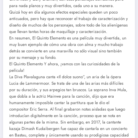
para nada planos y muy divertidos, cada uno a su manera.
Quizá hoy en día algunos efectos especiales queden un poco
anticuados, pero hay que reconocer el trabajo de caracterización y
diseño de muchos de los personajes, sobre todo de los alienígenas
que llevan tantas horas de maquillaje y caracterización.
En resumen, El Quinto Elemento es una película muy divertida, un
muy buen ejemplo de cómo una obra con alma y mucho trabajo
detrás se convierte en una maravilla no sólo visual sino también
por su mensaje y su fondo.
El Quinto Elemento Y ahora, ¡vamos con las curiosidades de la
película!
La Diva Plavalaguna canta «Il dolce suono”, un aria de la ópera
Lucia de Lammermoor. Se trata de una de las arias más difíciles
por su duración, y sus arpegios tan bruscos. La soprano Inva Mula,
que dobla a la actriz Mainwe para la canción, dijo que era
humanamente imposible cantar la partitura que le dio el
compositor Eric Serra. Al final grabaron notas aisladas que luego
introducían digitalmente en la canción, proceso que se nota en
algunas partes de la misma. Sin embargo, en 2017, la cantante
kazaja Dimash Kudaibergen fue capaz de cantarla en un concierto
en Bastau, completa y únicamente usando su prodigiosa capacidad