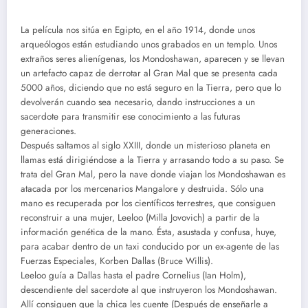
La película nos sitúa en Egipto, en el año 1914, donde unos
arqueólogos están estudiando unos grabados en un templo. Unos
extraños seres alienígenas, los Mondoshawan, aparecen y se llevan
un artefacto capaz de derrotar al Gran Mal que se presenta cada
5000 años, diciendo que no está seguro en la Tierra, pero que lo
devolverán cuando sea necesario, dando instrucciones a un
sacerdote para transmitir ese conocimiento a las futuras
generaciones.
Después saltamos al siglo XXIII, donde un misterioso planeta en
llamas está dirigiéndose a la Tierra y arrasando todo a su paso. Se
trata del Gran Mal, pero la nave donde viajan los Mondoshawan es
atacada por los mercenarios Mangalore y destruida. Sólo una
mano es recuperada por los científicos terrestres, que consiguen
reconstruir a una mujer, Leeloo (Milla Jovovich) a partir de la
información genética de la mano. Ésta, asustada y confusa, huye,
para acabar dentro de un taxi conducido por un ex-agente de las
Fuerzas Especiales, Korben Dallas (Bruce Willis).
Leeloo guía a Dallas hasta el padre Cornelius (Ian Holm),
descendiente del sacerdote al que instruyeron los Mondoshawan.
Allí consiguen que la chica les cuente (Después de enseñarle a