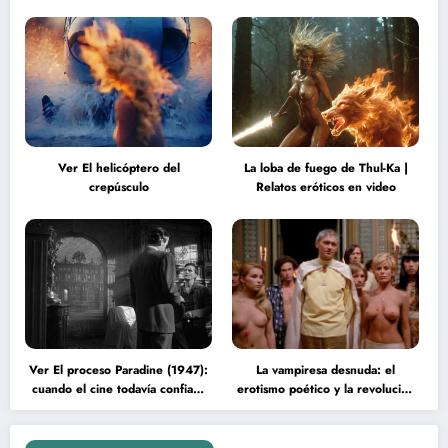
Ver El helicóptero del
La loba de fuego de Thul-Ka |
crepúsculo
Relatos eróticos en video
Ver El proceso Paradine (1947):
La vampiresa desnuda: el
cuando el cine todavía confiaba
erotismo poético y la revolución
en la inteligencia del espectador
psicodélica de Jean Rollin