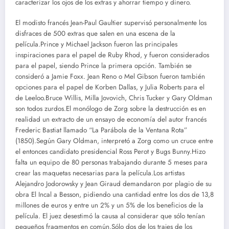
caracterizar los ojos de los extras y ahorrar tiempo y dinero.
El modisto francés Jean-Paul Gaultier supervisó personalmente los
disfraces de 500 extras que salen en una escena de la
película.Prince y Michael Jackson fueron las principales
inspiraciones para el papel de Ruby Rhod, y fueron considerados
para el papel, siendo Prince la primera opción. También se
consideró a Jamie Foxx. Jean Reno o Mel Gibson fueron también
opciones para el papel de Korben Dallas, y Julia Roberts para el
de Leeloo.Bruce Willis, Milla Jovovich, Chris Tucker y Gary Oldman
son todos zurdos.El monólogo de Zorg sobre la destrucción es en
realidad un extracto de un ensayo de economía del autor francés
Frederic Bastiat llamado “La Parábola de la Ventana Rota”
(1850).Según Gary Oldman, interpretó a Zorg como un cruce entre
el entonces candidato presidencial Ross Perot y Bugs Bunny.Hizo
falta un equipo de 80 personas trabajando durante 5 meses para
crear las maquetas necesarias para la película.Los artistas
Alejandro Jodorowsky y Jean Giraud demandaron por plagio de su
obra El Incal a Besson, pidiendo una cantidad entre los dos de 13,8
millones de euros y entre un 2% y un 5% de los beneficios de la
película. El juez desestimó la causa al considerar que sólo tenían
pequeños fragmentos en común.Sólo dos de los trajes de los