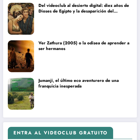
Del videoclub al desierto digital: diez años de
Dioses de Egipto y la desaparición del
blockbuster sin complejos
Ver Zathura (2005) o la odisea de aprender a
ser hermanos
Jumanji, el último eco aventurero de una
franquicia inesperada
ENTRA AL VIDEOCLUB GRATUITO