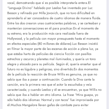
vocal, demostrando que sí es posible interpretarla entera.El
“Lenguaje Divino” hablado por Leeloo fue inventado por Luc
Besson y refinado por Milla Jovovich, que no tuvo dificultad en
aprenderlo al ser conocedora de cuatro idiomas de manera fluida.
Entre los dos crearon unas cuatrocientas palabras, y se carteaban y
mantenían conversaciones en él para practicar.En el momento de
su estreno, era la producción más cara realizada fuera de
Hollywood, y la película con mayor presupuesto hasta el momento
en efectos especiales (80 millones de dólares).Luc Besson insistió
en filmar la mayor parte de las escenas de acción a plena luz, ya
que estaba harto de películas de ciencia ficción con pasillos
estrechos y oscuros y planetas mal iluminados, y quería un tono
alegre y alocado para su película. Según él, quería enseñar que el
futuro no es lúgubre y peligroso, sino divertido.En dos momentos
de la película la reacción de Bruce Willis es genuina, ya que no
sabía que iba a pasar a continuación: Cuando la Diva canta la
canción, era la primera vez que el actor la escuchaba y veía
caracterizada; y cuando Leeloo y él se encuentran, ya que Willis no
sabía que iba a hablar en otro idioma. La frase “Mira guapa, yo
sólo hablo dos idiomas: Normal y con tacos” fue improvisada por
él.Muchos Mangalore llevan gafas de combate para evitar