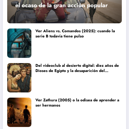
el ocaso de la gran acción popular
Ver Aliens vs. Comandos (2025): cuando la
serie B todavía tiene pulso
Del videoclub al desierto digital: diez años de
Dioses de Egipto y la desaparición del
blockbuster sin complejos
Ver Zathura (2005) o la odisea de aprender a
ser hermanos