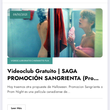
09/10/2021
VIDEOCLUB GRATIS CINEMATTE FLIX
Videoclub Gratuito | SAGA
PROMOCIÓN SANGRIENTA (Prom
Night. Llamadas de terror)
Hoy traemos otra propuesta de Halloween. Promocion Sangrienta o
Prom Night es una película canadiense de…
Leer Más