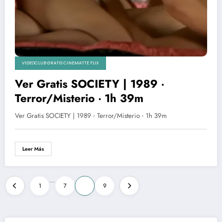
VIDEOCLUB GRATIS CINEMATTE FLIX
Ver Gratis SOCIETY | 1989 ‧
Terror/Misterio ‧ 1h 39m
Ver Gratis SOCIETY | 1989 ‧ Terror/Misterio ‧ 1h 39m
Leer Más
Paginación
…
1
7
8
9
de
entradas