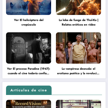
Ver El helicóptero del
La loba de fuego de Thul-Ka |
crepúsculo
Relatos eróticos en video
Ver El proceso Paradine (1947):
La vampiresa desnuda: el
cuando el cine todavía confiaba
erotismo poético y la revolución
en la inteligencia del espectador
psicodélica de Jean Rollin
Artículos de cine