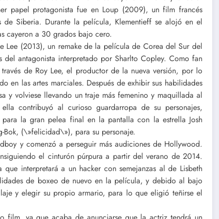
mer papel protagonista fue en Loup (2009), un film francés
de Siberia. Durante la película, Klementieff se alojó en el
s cayeron a 30 grados bajo cero.
e Lee (2013), un remake de la película de Corea del Sur del
s del antagonista interpretado por Sharlto Copley. Como fan
a través de Roy Lee, el productor de la nueva versión, por lo
o en las artes marciales. Después de exhibir sus habilidades
sa y volviese llevando un traje más femenino y maquillada al
, ella contribuyó al curioso guardarropa de su personajes,
ara la gran pelea final en la pantalla con la estrella Josh
-Bok, (\»felicidad\»), para su personaje.
 Oldboy y comenzó a perseguir más audiciones de Hollywood.
siguiendo el cinturón púrpura a partir del verano de 2014.
a que interpretará a un hacker con semejanzas al de Lisbeth
ilidades de boxeo de nuevo en la película, y debido al bajo
je y elegir su propio armario, para lo que eligió teñirse el
o film, ya que acaba de anunciarse que la actriz tendrá un