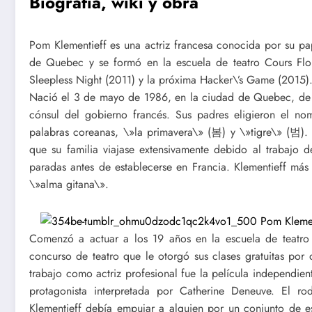
Biografía, wiki y obra
Pom Klementieff es una actriz francesa conocida por su pa
de Quebec y se formó en la escuela de teatro Cours Flo
Sleepless Night (2011) y la próxima Hacker\’s Game (2015)
Nació el 3 de mayo de 1986, en la ciudad de Quebec, de 
cónsul del gobierno francés. Sus padres eligieron el n
palabras coreanas, \»la primavera\» (봄) y \»tigre\» (범).
que su familia viajase extensivamente debido al trabajo 
paradas antes de establecerse en Francia. Klementieff más
\»alma gitana\».
Comenzó a actuar a los 19 años en la escuela de teatro
concurso de teatro que le otorgó sus clases gratuitas por
trabajo como actriz profesional fue la película independient
protagonista interpretada por Catherine Deneuve. El ro
Klementieff debía empujar a alguien por un conjunto de es