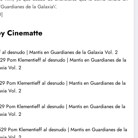
’Guardianes de la Galaxia\’.
0]
by Cinematte