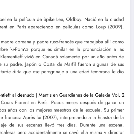
pel en la película de Spike Lee, Oldboy. Nació en la ciudad
rent en París apareciendo en películas como Loup (2009),
.
madre coreana y padre ruso-francés que trabajaba allí como
ombre \»Pom\» porque es similar en la pronunciación a las
 Klementieff vivió en Canadá solamente por un año antes de
de su padre, Japón o Costa de Marfil fueron algunas de sus
 tarde diría que ese peregrinaje a una edad temprana le dio
 Cours Florent en París. Pocos meses después de ganar un
 dos años con los mejores maestros de la escuela. Su primer
e francesa Après lui (2007), interpretando a la hijastra de la
daje de sus escenas llevó tres días. Durante una escena,
caleras pero accidentalmente se cayó ella misma y ​​director