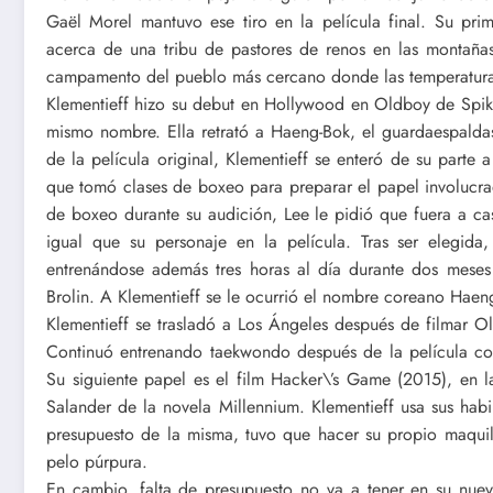
Gaël Morel mantuvo ese tiro en la película final. Su pri
acerca de una tribu de pastores de renos en las montañas 
campamento del pueblo más cercano donde las temperatura
Klementieff hizo su debut en Hollywood en Oldboy de Spik
mismo nombre. Ella retrató a Haeng-Bok, el guardaespalda
de la película original, Klementieff se enteró de su parte 
que tomó clases de boxeo para preparar el papel involucrad
de boxeo durante su audición, Lee le pidió que fuera a ca
igual que su personaje en la película. Tras ser elegida
entrenándose además tres horas al día durante dos meses p
Brolin. A Klementieff se le ocurrió el nombre coreano Haeng
Klementieff se trasladó a Los Ángeles después de filmar
Continuó entrenando taekwondo después de la película con
Su siguiente papel es el film Hacker\’s Game (2015), en l
Salander de la novela Millennium. Klementieff usa sus hab
presupuesto de la misma, tuvo que hacer su propio maquilla
pelo púrpura.
En cambio, falta de presupuesto no va a tener en su nuev