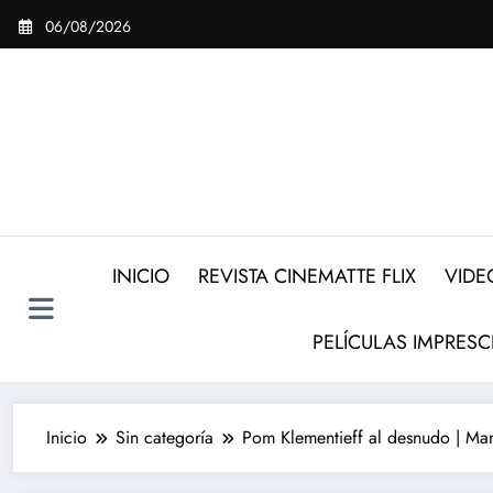
Saltar
06/08/2026
al
contenido
INICIO
REVISTA CINEMATTE FLIX
VIDE
PELÍCULAS IMPRESC
Inicio
Sin categoría
Pom Klementieff al desnudo | Man