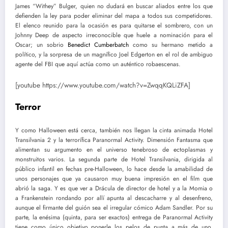
James “Withey” Bulger, quien no dudará en buscar aliados entre los que
defienden la ley para poder eliminar del mapa a todos sus competidores.
El elenco reunido para la ocasión es para quitarse el sombrero, con un
Johnny Deep de aspecto irreconocible que huele a nominación para el
Oscar; un sobrio
Benedict Cumberbatch
como su hermano metido a
político, y la sorpresa de un magnífico Joel Edgerton en el rol de ambiguo
agente del FBI que aquí actúa como un auténtico robaescenas.
[youtube https://www.youtube.com/watch?v=ZwqqKQLiZFA]
Terror
Y como Halloween está cerca, también nos llegan la cinta animada Hotel
Transilvania 2 y la terrorífica Paranormal Activity. Dimensión Fantasma que
alimentan su argumento en el universo tenebroso de ectoplasmas y
monstruitos varios. La segunda parte de Hotel Transilvania, dirigida al
público infantil en fechas pre-Halloween, lo hace desde la amabilidad de
unos personajes que ya causaron muy buena impresión en el film que
abrió la saga. Y es que ver a Drácula de director de hotel y a la Momia o
a Frankenstein rondando por allí apunta al descacharre y al desenfreno,
aunque el firmante del guión sea el irregular cómico Adam Sandler. Por su
parte, la enésima (quinta, para ser exactos) entrega de Paranormal Activity
tiene como único objetivo ponerle los pelos de punta a más de uno,