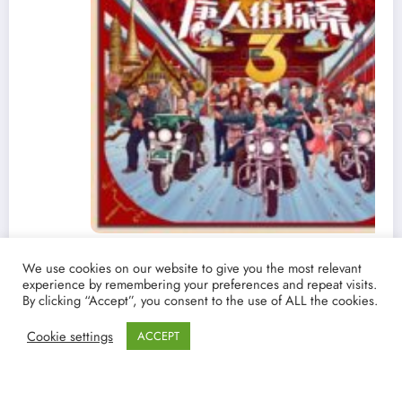
Ver y Descargar ‘Detective Chinatown 3’ |
We use cookies on our website to give you the most relevant
Torrent castellano español | La película china
experience by remembering your preferences and repeat visits.
que supera en taquillla a Endgame
By clicking “Accept”, you consent to the use of ALL the cookies.
19/03/2021
lucenpop
Cookie settings
ACCEPT
NewsBlogger - Revista y blog
WordPress
Tema 2026 | Funciona con
SpiceThemes