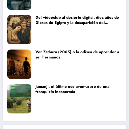
Del videoclub al desierto digital: diez años de
Dioses de Egipto y la desaparición del
blockbuster sin complejos
Ver Zathura (2005) o la odisea de aprender a
ser hermanos
Jumanji, el último eco aventurero de una
franquicia inesperada