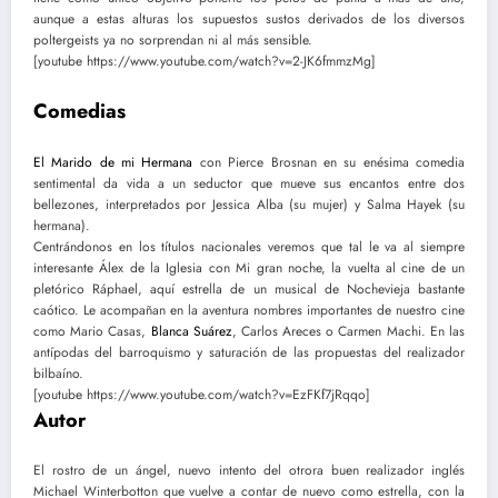
aunque a estas alturas los supuestos sustos derivados de los diversos
poltergeists ya no sorprendan ni al más sensible.
[youtube https://www.youtube.com/watch?v=2-JK6fmmzMg]
Comedias
El Marido de mi Hermana
con Pierce Brosnan en su enésima comedia
sentimental da vida a un seductor que mueve sus encantos entre dos
bellezones, interpretados por Jessica Alba (su mujer) y Salma Hayek (su
hermana).
Centrándonos en los títulos nacionales veremos que tal le va al siempre
interesante Álex de la Iglesia con Mi gran noche, la vuelta al cine de un
pletórico Ráphael, aquí estrella de un musical de Nochevieja bastante
caótico. Le acompañan en la aventura nombres importantes de nuestro cine
como Mario Casas,
Blanca Suárez
, Carlos Areces o Carmen Machi. En las
antípodas del barroquismo y saturación de las propuestas del realizador
bilbaíno.
[youtube https://www.youtube.com/watch?v=EzFKf7jRqqo]
Autor
El rostro de un ángel, nuevo intento del otrora buen realizador inglés
Michael Winterbotton que vuelve a contar de nuevo como estrella, con la