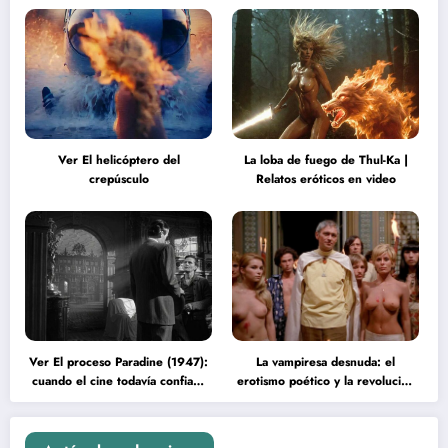
Ver El helicóptero del
La loba de fuego de Thul-Ka |
crepúsculo
Relatos eróticos en video
Ver El proceso Paradine (1947):
La vampiresa desnuda: el
cuando el cine todavía confiaba
erotismo poético y la revolución
en la inteligencia del espectador
psicodélica de Jean Rollin