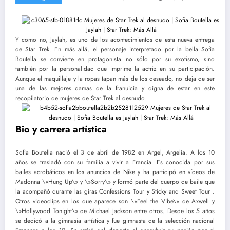
Y como no, Jaylah, es uno de los acontecimientos de esta nueva entrega
de Star Trek. En más allá, el personaje interpretado por la bella Sofia
Boutella se convierte en protagonista no sólo por su exotismo, sino
también por la personalidad que imprime la actriz en su participación.
Aunque el maquillaje y la ropas tapan más de los deseado, no deja de ser
una de las mejores damas de la franuicia y digna de estar en este
recopilatorio de mujeres de Star Trek al desnudo.
Bio y carrera artística
Sofia Boutella nació el 3 de abril de 1982 en Argel, Argelia. A los 10
años se trasladó con su familia a vivir a Francia. Es conocida por sus
bailes acrobáticos en los anuncios de Nike y ha participó en vídeos de
Madonna \»Hung Up\» y \»Sorry\» y formó parte del cuerpo de baile que
la acompañó durante las giras Confessions Tour y Sticky and Sweet Tour .
Otros videoclips en los que aparece son \»Feel the Vibe\» de Axwell y
\»Hollywood Tonight\» de Michael Jackson entre otros. Desde los 5 años
se dedicó a la gimnasia artística y fue gimnasta de la selección nacional