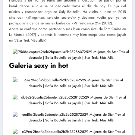
Francesa a los 10. Se retiró del deporte al descubrir su pasión por el
break dance, al que se ha dedicado hasta el día de hoy. Es hija del
músico y compositor argelino Safy Boutella. Ha vuelto al cine en 2015
cine con \»Kingsman, servicio secreto\» y decimos vuelto por ya fue
protagonista de los sensuales bailes de \»STreetdance 2\» (2012).
Ahora se confirma como partener o más bien como rival de Tom Cruise en
La Momia (2017) y además la tenemos muy bien maquillada como Jaylah
en \’Star Trek Más allá\’.
Galería sexy in hot