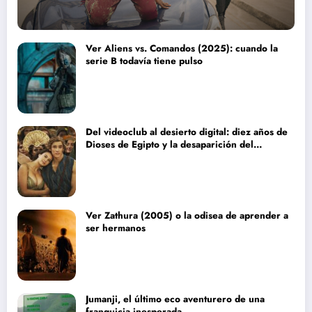
Ver Aliens vs. Comandos (2025): cuando la
serie B todavía tiene pulso
Del videoclub al desierto digital: diez años de
Dioses de Egipto y la desaparición del
blockbuster sin complejos
Ver Zathura (2005) o la odisea de aprender a
ser hermanos
Jumanji, el último eco aventurero de una
franquicia inesperada