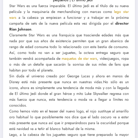
Star Wars es una fuerza imparable. El último Jedi es el título de su nueva
película y la maquinaria de merchandising con marcas como
lego star
wars
a la cabeza ya empiezan a funcionar y a trabajar en la próxima
campaña de sets de la nueva película esta vez dirigida por el
director
Rian Johnson
.
Claramente Star Wars es una franquicia que trasciende edades más que
nada por que sus años de existencia permiten que un gran abanico de
rango de edad consuma todo lo relacionado con esta bestia de consumo.
Así, como todo no van a ser juguetes, la octava entrega seguro que
también vendrá acompañada de
maquetas de star wars
, videojuegos, ropa
o más de un detalle que sacarán la sonrisa de sus miles de fans que
habitan por todo el planeta.
Sin duda el universo creado por George Lucas y ahora en manos de
Disney está más presente que nunca en nuestras vidas.No sólo es un
icono, ahora es simplemente una tendencia de moda más y con la llegada
de El último Jedi donde el gran héroe y mito Luke Skywalker regresa con
más fuerza que nunca, esta tendencia o moda va a llegar a límites no
conocidos.
Como hemos visto en el teaser del nuevo logo, el rojo sustituye al amarillo
oro habitual lo que posiblemente nos dice que el lado oscuro va a estar
más presente que nunca así que ir preparándoos para la oscuridad porque
está navidad va a teñir el blanco habitual de la misma.
Lego, a la cabeza de los juguetes seguro que tiene preparado la mayor