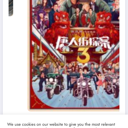
Ver y Descargar ‘Detective Chinatown 3’ |
We use cookies on our website to give you the most relevant
Torrent castellano español | La película china