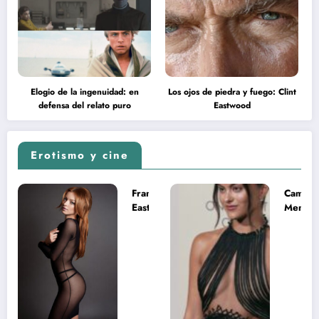
Elogio de la ingenuidad: en
Los ojos de piedra y fuego: Clint
defensa del relato puro
Eastwood
Erotismo y cine
Francesca
Camila
Eastwood y
Mende
la
desnud
melancolía
como T
del legado
en Mast
imposible
del Uni