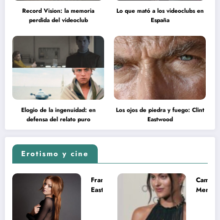
Record Vision: la memoria
Lo que mató a los videoclubs en
perdida del videoclub
España
Elogio de la ingenuidad: en
Los ojos de piedra y fuego: Clint
defensa del relato puro
Eastwood
Erotismo y cine
Francesca
Camila
Eastwood y
Mende
la
desnud
melancolía
como T
del legado
en Mast