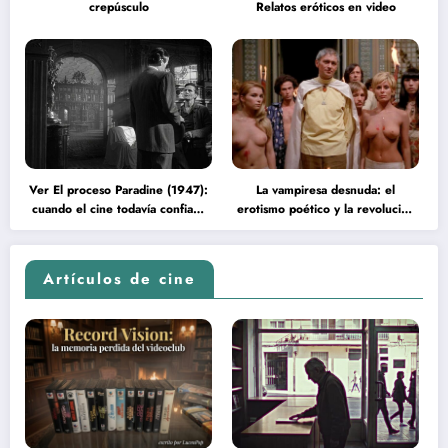
crepúsculo
Relatos eróticos en video
Ver El proceso Paradine (1947):
La vampiresa desnuda: el
cuando el cine todavía confiaba
erotismo poético y la revolución
en la inteligencia del espectador
psicodélica de Jean Rollin
Artículos de cine