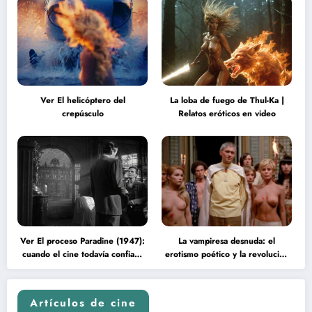
Ver El helicóptero del
La loba de fuego de Thul-Ka |
crepúsculo
Relatos eróticos en video
Ver El proceso Paradine (1947):
La vampiresa desnuda: el
cuando el cine todavía confiaba
erotismo poético y la revolución
en la inteligencia del espectador
psicodélica de Jean Rollin
Artículos de cine