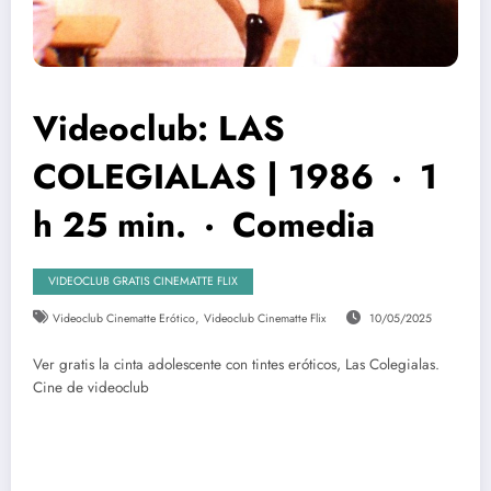
Videoclub: LAS
COLEGIALAS | 1986 · 1
h 25 min. · Comedia
VIDEOCLUB GRATIS CINEMATTE FLIX
,
Videoclub Cinematte Erótico
Videoclub Cinematte Flix
10/05/2025
Ver gratis la cinta adolescente con tintes eróticos, Las Colegialas.
Cine de videoclub