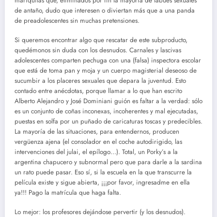
mariquitas que, eliminados por fin la mayoría de tabúes sexuales
de antaño, dudo que interesen o diviertan más que a una panda
de preadolescentes sin muchas pretensiones.
Si queremos encontrar algo que rescatar de este subproducto,
quedémonos sin duda con los desnudos. Carnales y lascivas
adolescentes comparten pechuga con una (falsa) inspectora escolar
que está de toma pan y moja y un cuerpo magisterial deseoso de
sucumbir a los placeres sexuales que depara la juventud. Esto
contado entre anécdotas, porque llamar a lo que han escrito
Alberto Alejandro y José Dominiani guión es faltar a la verdad: sólo
es un conjunto de coñas inconexas, incoherentes y mal ejecutadas,
puestas en solfa por un puñado de caricaturas toscas y predecibles.
La mayoría de las situaciones, para entendernos, producen
vergüenza ajena (el consolador en el coche autodirigido, las
intervenciones del julai, el epílogo…). Total, un Porky’s a la
argentina chapucero y subnormal pero que para darle a la sardina
un rato puede pasar. Eso sí, si la escuela en la que transcurre la
película existe y sigue abierta, ¡¡¡por favor, ingresadme en ella
ya!!! Pago la matrícula que haga falta.
Lo mejor: los profesores dejándose pervertir (y los desnudos).