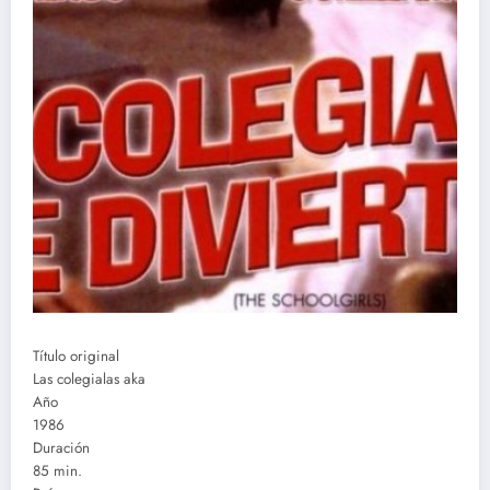
Título original
Las colegialas aka
Año
1986
Duración
85 min.