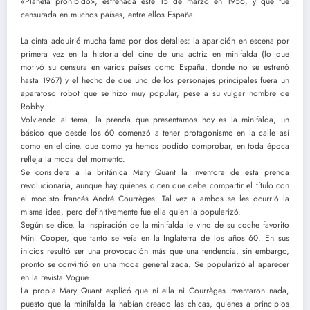
«Planeta prohibido», estrenada este 15 de marzo en 1956, y que fue
censurada en muchos países, entre ellos España.
La cinta adquirió mucha fama por dos detalles: la aparición en escena por
primera vez en la historia del cine de una actriz en minifalda (lo que
motivó su censura en varios países como España, donde no se estrenó
hasta 1967) y el hecho de que uno de los personajes principales fuera un
aparatoso robot que se hizo muy popular, pese a su vulgar nombre de
Robby.
Volviendo al tema, la prenda que presentamos hoy es la minifalda, un
básico que desde los 60 comenzó a tener protagonismo en la calle así
como en el cine, que como ya hemos podido comprobar, en toda época
refleja la moda del momento.
Se considera a la británica Mary Quant la inventora de esta prenda
revolucionaria, aunque hay quienes dicen que debe compartir el título con
el modisto francés André Courrèges. Tal vez a ambos se les ocurrió la
misma idea, pero definitivamente fue ella quien la popularizó.
Según se dice, la inspiración de la minifalda le vino de su coche favorito
Mini Cooper, que tanto se veía en la Inglaterra de los años 60. En sus
inicios resultó ser una provocación más que una tendencia, sin embargo,
pronto se convirtió en una moda generalizada. Se popularizó al aparecer
en la revista Vogue.
La propia Mary Quant explicó que ni ella ni Courrèges inventaron nada,
puesto que la minifalda la habían creado las chicas, quienes a principios