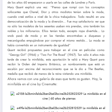
de los años 60 empezaron a usarla en las calles de Londres y París.
Mary Quant explicó una vez: “Pienso que rompí con los conceptos
sofocantes que Chanel, Dior y otros modistos tenían sobre la moda,
cuando creé estilos a nivel de la chica trabajadora. Todo resultó en una
democratización de la moda y la diversión… Fue muy satisfactorio ver que
no sólo las modelos de los sesentas usaban mis prendas, sino también los
nobles y los millonarios. Ellos tenían todo, excepto ropa divertida… Lo
snob pasó de moda y en las tiendas encontrabas a duquesas y
mecanógrafas empujándose por comprar el mismo vestido… La moda se
había convertido en un instrumento de igualdad”
Quant recibió propuestas para trabajar en el cine en películas como
“Georgy Girl” (1966) y “Two For The Road” (1967). Tan sólo 4 años más
tarde de crear la minifalda, esta aportación le valió a Mary Quant para
recibir la Orden del Imperio Británico, un nombramiento que está un
escalón por encima del reconocimiento que se le dio a The Beatles,
medalla que recibió de manos de la reina vistiendo una minifalda.
Ahora vamos con una galería de esas que tanto os gustan. Hoy, la
minifalda en el cine by Cinematte: