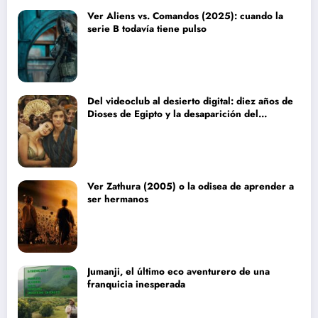
Ver Aliens vs. Comandos (2025): cuando la
serie B todavía tiene pulso
Del videoclub al desierto digital: diez años de
Dioses de Egipto y la desaparición del
blockbuster sin complejos
Ver Zathura (2005) o la odisea de aprender a
ser hermanos
Jumanji, el último eco aventurero de una
franquicia inesperada