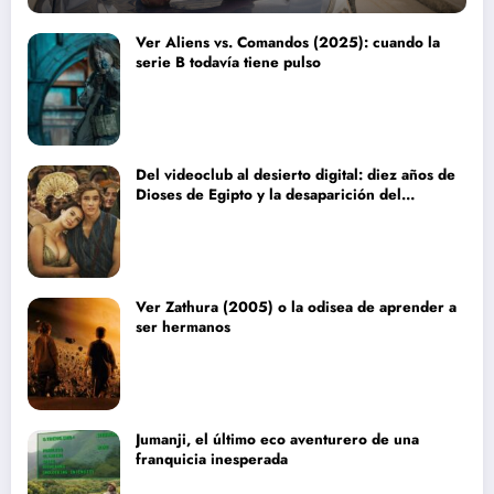
Ver Aliens vs. Comandos (2025): cuando la
serie B todavía tiene pulso
Del videoclub al desierto digital: diez años de
Dioses de Egipto y la desaparición del
blockbuster sin complejos
Ver Zathura (2005) o la odisea de aprender a
ser hermanos
Jumanji, el último eco aventurero de una
franquicia inesperada