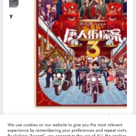
Ver y Descargar ‘Detective Chinatown 3’ |
Torrent castellano español | La película china
We use cookies on our website to give you the most relevant
experience by remembering your preferences and repeat visits.
que supera en taquillla a Endgame
19/03/2021
lucenpop
By clicking “Accept”, you consent to the use of ALL the cookies.