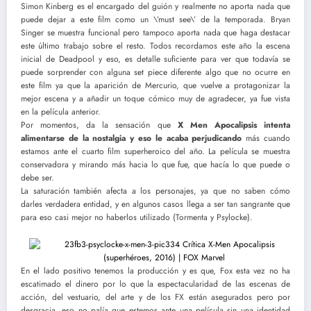
Simon Kinberg es el encargado del guión y realmente no aporta nada que
puede dejar a este film como un \’must see\’ de la temporada. Bryan
Singer se muestra funcional pero tampoco aporta nada que haga destacar
este último trabajo sobre el resto. Todos recordamos este año la escena
inicial de Deadpool y eso, es detalle suficiente para ver que todavía se
puede sorprender con alguna set piece diferente algo que no ocurre en
este film ya que la aparición de Mercurio, que vuelve a protagonizar la
mejor escena y a añadir un toque cómico muy de agradecer, ya fue vista
en la película anterior.
Por momentos, da la sensación que
X Men Apocalipsis intenta
alimentarse de la nostalgia y eso le acaba perjudicando
más cuando
estamos ante el cuarto film superheroico del año. La película se muestra
conservadora y mirando más hacia lo que fue, que hacía lo que puede o
debe ser.
La saturación también afecta a los personajes, ya que no saben cómo
darles verdadera entidad, y en algunos casos llega a ser tan sangrante que
para eso casi mejor no haberlos utilizado (Tormenta y Psylocke).
En el lado positivo tenemos la producción y es que, Fox esta vez no ha
escatimado el dinero por lo que la espectacularidad de las escenas de
acción, del vestuario, del arte y de los FX están asegurados pero por
desgracia, eso no palía que estemos ante una película sin una identidad