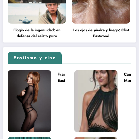
Elogio de la ingenuidad: en
Los ojos de piedra y fuego: Clint
defensa del relato puro
Eastwood
Erotismo y cine
Francesca
Camila
Eastwood y
Mende
la
desnud
melancolía
como T
del legado
en Mast
imposible
del Uni