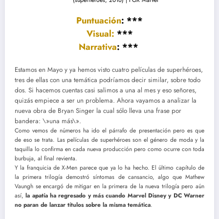
Puntuación
: ***
Visual:
***
Narrativa
: ***
Estamos en Mayo y ya hemos visto cuatro películas de superhéroes,
tres de ellas con una temática podríamos decir similar, sobre todo
dos. Si hacemos cuentas casi salimos a una al mes y eso señores,
quizás empiece a ser un problema. Ahora vayamos a analizar la
nueva obra de Bryan Singer la cual sólo lleva una frase por
bandera: \»una más\».
Como vemos de números ha ido el párrafo de presentación pero es que
de eso se trata. Las películas de superhéroes son el género de moda y la
taquilla lo confirma en cada nueva producción pero como ocurre con toda
burbuja, al final revienta.
Y la franquicia de X-Men parece que ya lo ha hecho. El último capítulo de
la primera trilogía demostró síntomas de cansancio, algo que Mathew
Vaungh se encargó de mitigar en la primera de la nueva trilogía pero aún
así,
la apatía ha regresado y más cuando Marvel Disney y DC Warner
no paran de lanzar títulos sobre la misma temática
.